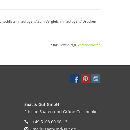
.
unschliste hinzufügen
/
Zum Vergleich hinzufügen
/
Drucken
* Inkl. MwSt. zzgl.
Versandkosten
hr leichte Böden und sommertrockene Standorte
Saat & Gut GmbH
Frische Saaten und Grüne Geschenke
+49 5108 60 96 13
mail@saat-und-gut.de