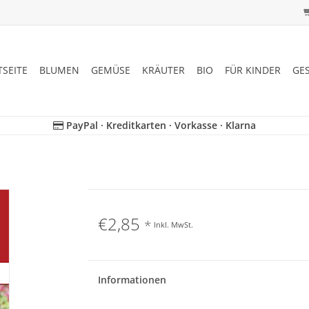
TSEITE
BLUMEN
GEMÜSE
KRÄUTER
BIO
FÜR KINDER
GE
PayPal · Kreditkarten · Vorkasse · Klarna
€2,85
*
Inkl. MwSt.
Informationen