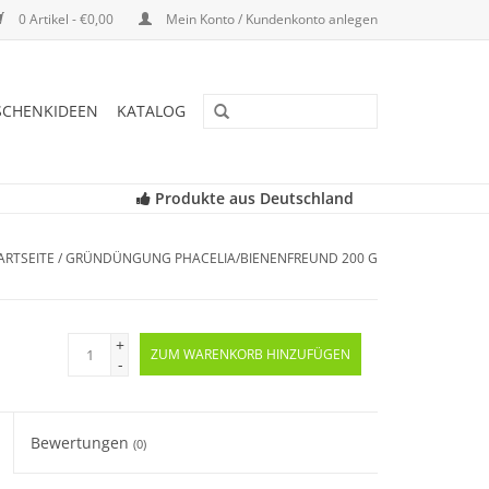
0 Artikel - €0,00
Mein Konto / Kundenkonto anlegen
SCHENKIDEEN
KATALOG
Produkte aus Deutschland
ARTSEITE
/
GRÜNDÜNGUNG PHACELIA/BIENENFREUND 200 G
+
ZUM WARENKORB HINZUFÜGEN
-
Bewertungen
(0)