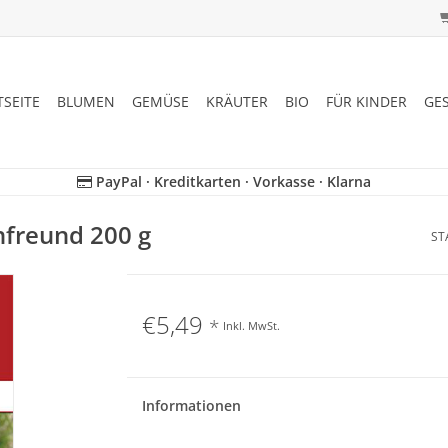
TSEITE
BLUMEN
GEMÜSE
KRÄUTER
BIO
FÜR KINDER
GE
PayPal · Kreditkarten · Vorkasse · Klarna
freund 200 g
ST
€5,49
*
Inkl. MwSt.
Informationen