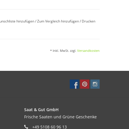
.
unschliste hinzufügen
/
Zum Vergleich hinzufügen
/
Drucken
* Inkl. MwSt. zzgl.
Versandkosten
rstoffarme Böden.
Saat & Gut GmbH
Frische Saaten und Grüne Geschenke
+49 5108 60 96 13