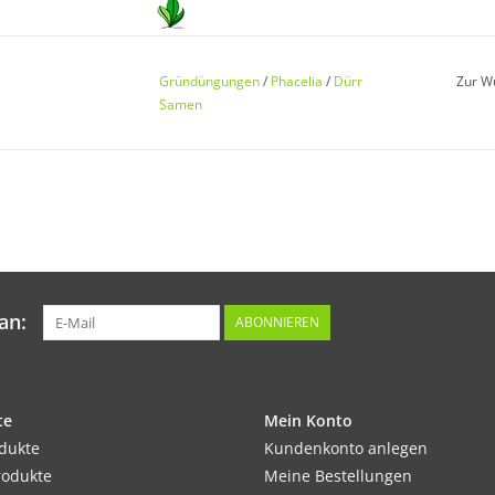
Keimung:
Die Keimung erfolgt nach ca. 10 bis 14 Tagen
Gründüngungen
/
Phacelia
/
Dürr
Zur W
Samen
Kultur:
Gleichmäßig und breitwürfig ausbringen.
Standort:
an:
ABONNIEREN
Sonnig, anspruchslos, auch für sandige, näh
Ernte / Blüte:
te
Mein Konto
Blüte von Anfang Juni bis Ende November.
odukte
Kundenkonto anlegen
rodukte
Meine Bestellungen