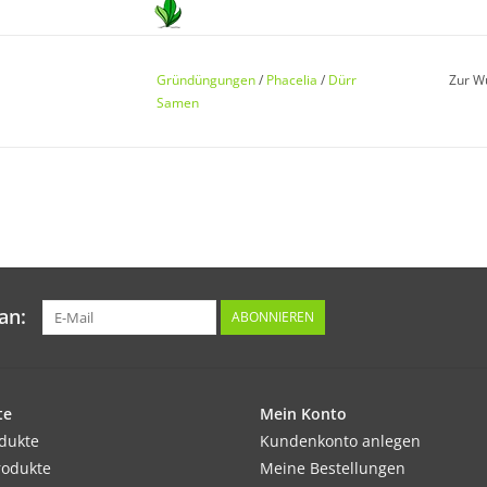
Keimung:
Die Keimung erfolgt nach ca. 10 bis 14 Tagen
Gründüngungen
/
Phacelia
/
Dürr
Zur W
Samen
Kultur:
Gleichmäßig und breitwürfig ausbringen.
Standort:
an:
ABONNIEREN
Sonnig, anspruchslos, auch für sandige, näh
Ernte / Blüte:
te
Mein Konto
Blüte von Anfang Juni bis Ende November.
odukte
Kundenkonto anlegen
rodukte
Meine Bestellungen