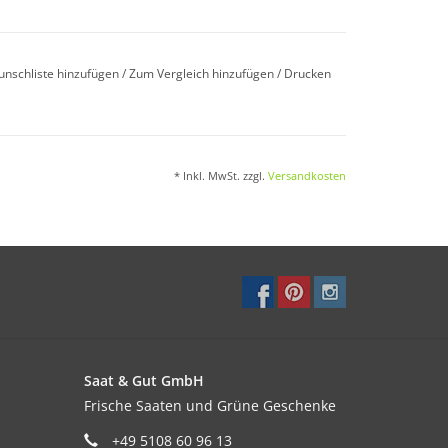
.
unschliste hinzufügen
/
Zum Vergleich hinzufügen
/
Drucken
* Inkl. MwSt. zzgl.
Versandkosten
rstoffarme Böden.
Saat & Gut GmbH
Frische Saaten und Grüne Geschenke
+49 5108 60 96 13