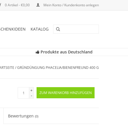
0 Artikel - €0,00
Mein Konto / Kundenkonto anlegen
SCHENKIDEEN
KATALOG
Produkte aus Deutschland
ARTSEITE
/
GRÜNDÜNGUNG PHACELIA/BIENENFREUND 400 G
+
ZUM WARENKORB HINZUFÜGEN
-
Bewertungen
(0)