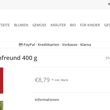
TSEITE
BLUMEN
GEMÜSE
KRÄUTER
BIO
FÜR KINDER
GE
PayPal · Kreditkarten · Vorkasse · Klarna
freund 400 g
ST
€8,79
*
Inkl. MwSt.
Informationen