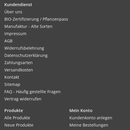
Kultur:
Kundendienst
Gleichmäßig und breitwürfig ausbringen.
Über uns
BIO-Zertifizierung / Pflanzenpass
Manufaktur - Alte Sorten
Impressum
Standort:
AGB
Sonnige Lage, ausreichende Feuchtigkeit, sehr leichte Böden
Widerrufsbelehrung
und sommertrockene Standorte vermeiden.
Datenschutzerklärung
Zahlungsarten
Versandkosten
Kontakt
Verwendung:
Sitemap
Gründüngungen schützen mit ihrer Blattmasse den Boden
FAQ - Häufig gestellte Fragen
vor Verschlämmung durch Regen, die intensive
Vertrag widerrufen
Durchwurzelung lockert den Boden auf.
Produkte
Mein Konto
Alle Produkte
Kundenkonto anlegen
Inhalt:
Neue Produkte
Meine Bestellungen
Portionstüte (1 kg für 200 m²)