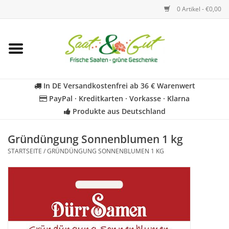
0 Artikel - €0,00
Startseite
Blumen
In DE Versandkostenfrei ab 36 € Warenwert
PayPal · Kreditkarten · Vorkasse · Klarna
Gemüse
Produkte aus Deutschland
Kräuter
Gründüngung Sonnenblumen 1 kg
STARTSEITE
/
GRÜNDÜNGUNG SONNENBLUMEN 1 KG
BIO
Für Kinder
Geschenkideen