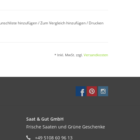
.
unschliste hinzufügen
/
Zum Vergleich hinzufügen
/
Drucken
* Inkl. MwSt. zzgl.
Versandkosten
hr leichte Böden und sommertrockene Standorte
Saat & Gut GmbH
Frische Saaten und Grüne Geschenke
se den Boden vor Verschlämmung durch Regen,
+49 5108 60 96 13