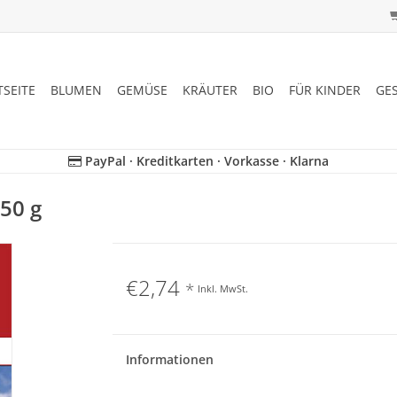
TSEITE
BLUMEN
GEMÜSE
KRÄUTER
BIO
FÜR KINDER
GE
PayPal · Kreditkarten · Vorkasse · Klarna
50 g
€2,74
*
Inkl. MwSt.
Informationen