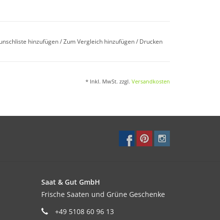
unschliste hinzufügen
/
Zum Vergleich hinzufügen
/
Drucken
 auf 10–15cm auflockern, um eine bessere
* Inkl. MwSt. zzgl.
Versandkosten
nderen Bodenansprüche, etwas auflockern.
Saat & Gut GmbH
or Frosteintritt einlagern
Frische Saaten und Grüne Geschenke
+49 5108 60 96 13