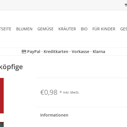
TSEITE
BLUMEN
GEMÜSE
KRÄUTER
BIO
FÜR KINDER
GE
PayPal · Kreditkarten · Vorkasse · Klarna
köpfige
€0,98
*
Inkl. MwSt.
Informationen