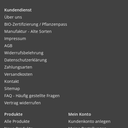
Kultur:
Ca. 1 Woche nach Aufgang pikieren. Vor dem Auspflanzen im
Kundendienst
Juli/August abhärten. Pflanzabstand: 20 x 20 cm.
Über uns
BIO-Zertifizierung / Pflanzenpass
Manufaktur - Alte Sorten
Impressum
Standort:
AGB
Sonniger Standort und kalkhaltiger Boden bevorzugt.
Widerrufsbelehrung
Datenschutzerklärung
Zahlungsarten
Ernte / Blüte:
Versandkosten
Ab Juni - August
Kontakt
Sitemap
FAQ - Häufig gestellte Fragen
Vertrag widerrufen
Verwendung:
Für Beete und Steingärten.
Produkte
Mein Konto
Alle Produkte
Kundenkonto anlegen
Tipp: