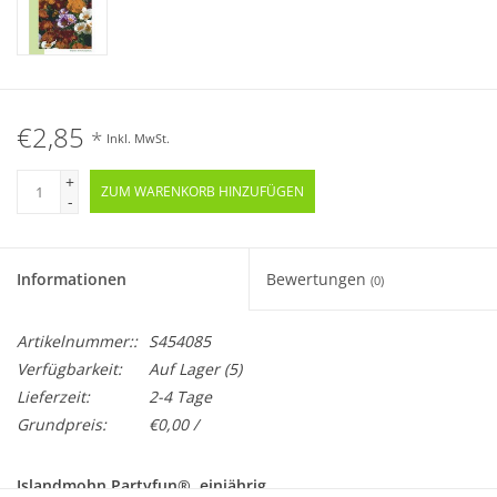
€2,85
*
Inkl. MwSt.
+
ZUM WARENKORB HINZUFÜGEN
-
Informationen
Bewertungen
(0)
Artikelnummer::
S454085
Verfügbarkeit:
Auf Lager
(5)
Lieferzeit:
2-4 Tage
Grundpreis:
€0,00 /
Islandmohn Partyfun®, einjährig