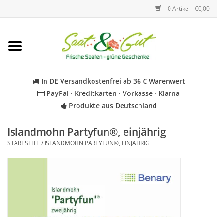
0 Artikel - €0,00
Startseite
Blumen
In DE Versandkostenfrei ab 36 € Warenwert
PayPal · Kreditkarten · Vorkasse · Klarna
Gemüse
Produkte aus Deutschland
Kräuter
Islandmohn Partyfun®, einjährig
STARTSEITE
/
ISLANDMOHN PARTYFUN®, EINJÄHRIG
BIO
Für Kinder
Geschenkideen