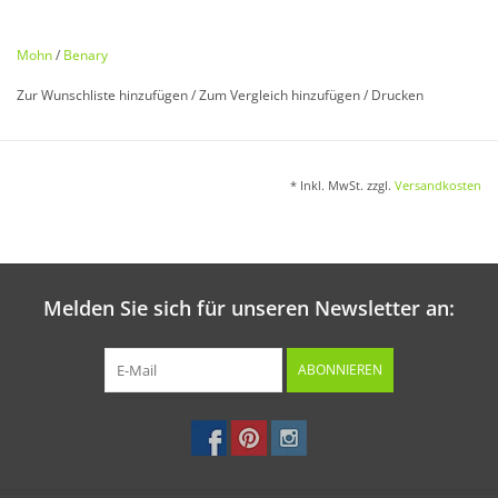
Papaver nudicaule
Mohn
/
Benary
Außergewöhnliches Farbenspiel aus Pastelltönen und klaren
Zur Wunschliste hinzufügen
/
Zum Vergleich hinzufügen
/
Drucken
Farben. Sehr großblumig und standfest.
* Inkl. MwSt. zzgl.
Versandkosten
Aussaat:
Von April bis Juni in den Frühbeetkasten. Samen nur leicht
bedecken.
Melden Sie sich für unseren Newsletter an:
Keimung:
ABONNIEREN
Bei 12 - 14 °C in 14 - 20 Tagen.