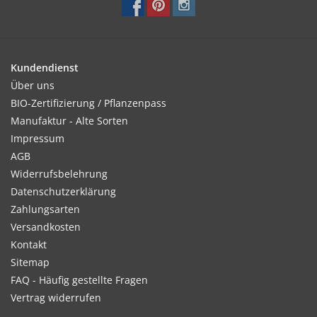
Kultur:
Vor dem Auspflanzen im Juli/August gut abhärten. Nicht in
frischgedüngten Boden auspflanzen. Pflanzabstand: 30 x 30
cm.
Kundendienst
Über uns
BIO-Zertifizierung / Pflanzenpass
Manufaktur - Alte Sorten
Standort:
Impressum
Sonnig.
AGB
Widerrufsbelehrung
Datenschutzerklärung
Ernte / Blüte:
Zahlungsarten
Ab Juni - Oktober
Versandkosten
Kontakt
Sitemap
FAQ - Häufig gestellte Fragen
Verwendung:
Vertrag widerrufen
Für Beete und Rabatten. Gute Schnittblume.