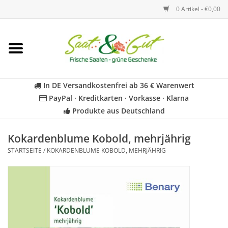
0 Artikel - €0,00
Startseite
Blumen
In DE Versandkostenfrei ab 36 € Warenwert
PayPal · Kreditkarten · Vorkasse · Klarna
Gemüse
Produkte aus Deutschland
Kräuter
Kokardenblume Kobold, mehrjährig
STARTSEITE
/
KOKARDENBLUME KOBOLD, MEHRJÄHRIG
BIO
Für Kinder
Geschenkideen