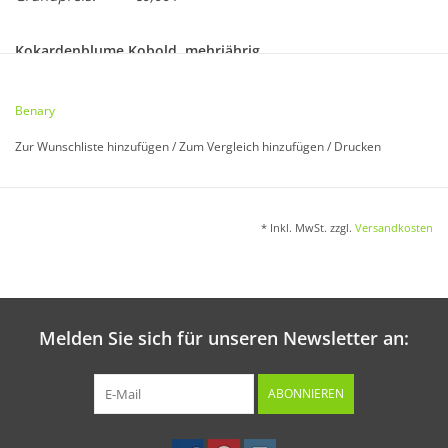
Kokardenblume Kobold, mehrjährig
Gaillardia aristata
Benary
Ausdauernde, farbenprächtige Staude. Mehrjährig. 35 cm.
Zur Wunschliste hinzufügen
/
Zum Vergleich hinzufügen
/
Drucken
Aussaat:
* Inkl. MwSt. zzgl.
Versandkosten
Im April/Mai in den Frühbeetkasten.
Melden Sie sich für unseren Newsletter an:
Keimung:
Bei 15 °C in 14 - 20 Tagen.
ABONNIEREN