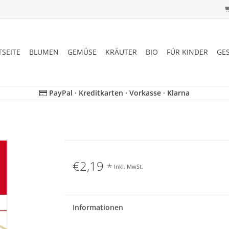
TSEITE
BLUMEN
GEMÜSE
KRÄUTER
BIO
FÜR KINDER
GE
PayPal · Kreditkarten · Vorkasse · Klarna
€2,19
*
Inkl. MwSt.
Informationen