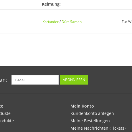
Keimung:
Keimdauer ca. 8–12 Tage nach der Aussaat.
Koriander
/
Dürr Samen
Zur W
Kultur:
Dünn verteilt im Reihenabstand 30cm. Später
Standort:
an:
ABONNIEREN
Sonnig bis halbschattig. Humoser, lockerer 
mit Schutz den Winter.
te
Mein Konto
Ernte / Blüte:
odukte
Kundenkonto anlegen
Blätter nach 4–5 Wochen. Vor der Blüte ernte
rodukte
Meine Bestellungen
Meine Nachrichten (Tickets)