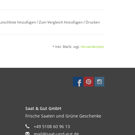
unschliste hinzufügen
/
Zum Vergleich hinzufügen
/
Drucken
* Inkl. MwSt. zzgl.
Versandkosten
 auf 10–15cm vereinzeln.
und feuchter Boden. Schwachzehrer. Übersteht
Saat & Gut GmbH
Frische Saaten und Grüne Geschenke
n. Samen reifen sehr spät.
+49 5108 60 96 13
mail@saat-und-gut.de