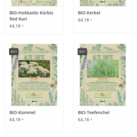
Estragon nicht während starker Hitzeperiode ernten, da es in
BIO-Hokkaido Kürbis
BIO-Kerbel
dieser Zeit eine zu geringe Würzkraft hat.
Red Kuri
€4,18
*
€4,18
*
Inhalt:
0,09 g
BIO
BIO
BIO-Kümmel
BIO-Teefenchel
€4,18
€4,18
*
*