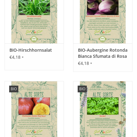
Standort:
Sonnig bis halbschattig, windgeschützt, locker, durchlässiger
Boden, keine Staunässe.
Ernte / Blüte:
BIO-Hirschhornsalat
BIO-Aubergine Rotonda
Bianca Sfumata di Rosa
€4,18
Im 1. Jahr im August, im Folgejahr 3 - 4 Schnitte ab Juni
*
€4,18
*
möglich.
BIO
BIO
Verwendung:
Frisch oder getrocknet zum Würzen von Essig, eingelegten
Gurken, Salatsoßen und Suppen. Beim Grillen den Fisch in
Alufolie mit viel frischem Estragon einwickeln.
Tipp: