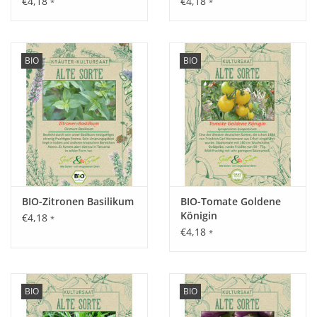
€4,18
€4,18
*
*
Aussaat:
BIO
BIO
Vorziehen März - April und im Mai auspflanzen oder direkt
von April - Juni im Freiland, Lichtkeimer.
Keimung:
15 - 20 Tage bei 10 - 20°C.
BIO-Zitronen Basilikum
BIO-Tomate Goldene
Königin
€4,18
*
€4,18
*
Kultur:
Pflanzabstand ca. 50 cm.
Saattiefe: Saatgut nur leicht andrücken, Lichtkeimer.
BIO
BIO