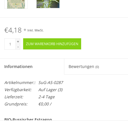
€4,18
*
Inkl. MwSt.
+
ZUM WARENKORB HINZUFÜGEN
-
Informationen
Bewertungen
(0)
Artikelnummer::
SuG-AS-0287
Verfügbarkeit:
Auf Lager
(3)
Lieferzeit:
2-4 Tage
Grundpreis:
€0,00 /
BIO-Russischer Estragon
Samenfest