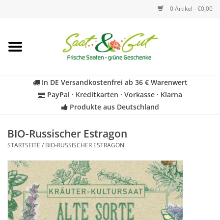
0 Artikel - €0,00
Startseite
Blumen
In DE Versandkostenfrei ab 36 € Warenwert
PayPal · Kreditkarten · Vorkasse · Klarna
Gemüse
Produkte aus Deutschland
Kräuter
BIO-Russischer Estragon
STARTSEITE
/
BIO-RUSSISCHER ESTRAGON
BIO
Für Kinder
Geschenkideen