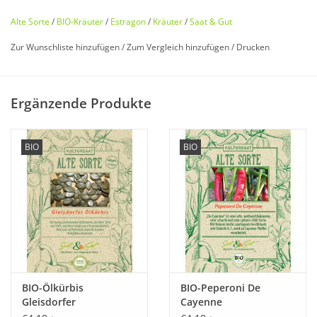
Alte Sorte
/
BIO-Kräuter
/
Estragon
/
Kräuter
/
Saat & Gut
Zur Wunschliste hinzufügen
/
Zum Vergleich hinzufügen
/
Drucken
Bio zertifiziert nach DE-ÖKO-006
Ergänzende Produkte
Historisches Saatgut von
Saat & Gut
BIO
BIO
Entdecken Sie unseren
seltenen
,
historischen Estragon
wieder, der fast in Vergessenheit geraten ist!
Estragon Öl wurde schon bei den alten Ägyptern als
Opfergabe für die Göttin Isis verwendet. In Europa fand
Estragon zum ersten Mal im Raum Genua im 13. Jahrhundert
Erwähnung.
BIO-Ölkürbis
BIO-Peperoni De
Diese alte russische Variante ist etwas
herber
im Geschmack,
Gleisdorfer
Cayenne
widerstandsfähiger
und bis -10°C
frostfest
.