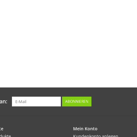
an:
ABONNIEREN
te
Mein Konto
odukte
Kundenkonto anlegen