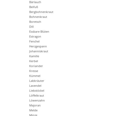
Bärlauch
Beifuß
Bergbohnenkraut
Bohnenkraut
Boretsch
Dill
Essbare Blüten
Estragon
Fenchel
Herzgespann
Johanniskraut
Kamille
Kerbel
Koriander
Kresse
Kümmel
Labkräuter
Lavendel
Liebstöckel
Löffelkraut
Löwenzahn
Majoran
Melde
Minze