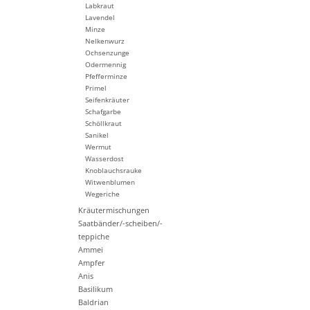
Labkraut
Lavendel
Minze
Nelkenwurz
Ochsenzunge
Odermennig
Pfefferminze
Primel
Seifenkräuter
Schafgarbe
Schöllkraut
Sanikel
Wermut
Wasserdost
Knoblauchsrauke
Witwenblumen
Wegeriche
Kräutermischungen
Saatbänder/-scheiben/-
teppiche
Ammei
Ampfer
Anis
Basilikum
Baldrian