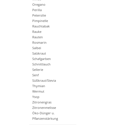
Oregano
Perilla
Petersilie
Pimpinelle
Rauchtabak
Rauke
Rauten
Rosmarin
Salbei
Salzkraut
Schafgarben
Schnittlauch
Sellerie
Senf
Süßkraut/Stevia
Thymian
Wermut
Ysop
Zitronengras
Zitronenmelisse
Öko-Dünger u.
Pflanzenstärkung