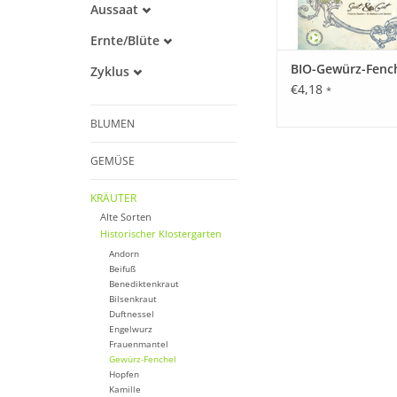
Aussaat
Warmkeimer
Februar
Lichtkeimer
Ernte/Blüte
März
Juni
April
BIO-Gewürz-Fenc
Zyklus
Juli
Mai
€4,18
Mehrjährig
*
August
Juni
September
Juli
BLUMEN
Oktober
GEMÜSE
KRÄUTER
Alte Sorten
Historischer Klostergarten
Andorn
Beifuß
Benediktenkraut
Bilsenkraut
Duftnessel
Engelwurz
Frauenmantel
Gewürz-Fenchel
Hopfen
Kamille