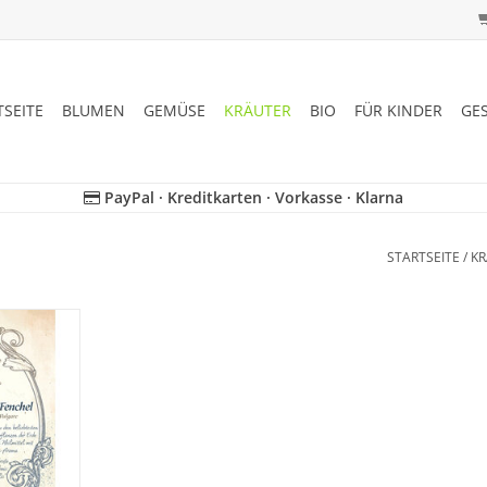
TSEITE
BLUMEN
GEMÜSE
KRÄUTER
BIO
FÜR KINDER
GE
PayPal · Kreditkarten · Vorkasse · Klarna
STARTSEITE
/
KR
 seltenes,
 wieder, das
geraten ist!
NZUFÜGEN