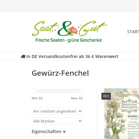
STAR
In DE Versandkostenfrei ab 36 € Warenwert
Gewürz-Fenchel
Entdecken Sie unser
BIO
historisches Heilkraut
Min: €
0
Max: €
5
fast in Vergessenheit 
ZUM WARENKORB HI
Eigenschaften
Samenfest