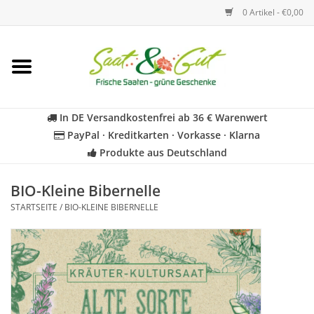
0 Artikel - €0,00
Startseite
Blumen
In DE Versandkostenfrei ab 36 € Warenwert
PayPal · Kreditkarten · Vorkasse · Klarna
Gemüse
Produkte aus Deutschland
Kräuter
BIO-Kleine Bibernelle
STARTSEITE
/
BIO-KLEINE BIBERNELLE
BIO
Für Kinder
Geschenkideen