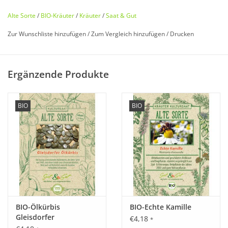
Alte Sorte
/
BIO-Kräuter
/
Kräuter
/
Saat & Gut
Zur Wunschliste hinzufügen
/
Zum Vergleich hinzufügen
/
Drucken
Bio zertifiziert nach DE-ÖKO-006
Ergänzende Produkte
Historisches Saatgut von
Saat & Gut
BIO
BIO
Entdecken Sie unser
seltenes
,
historisches Heilkraut
wieder,
das fast in Vergessenheit geraten ist!
Auch Pimpinella oder Pfefferkraut genannt, erscheint sie
erstmals im 7. Jh. im Buch eines italienischen Arztes und ab
dem 16. Jh. in allen Kräuterbüchern der damaligen Zeit.
Die mehrjährige Wildstaude dient als
Würz- und Heilpflanze
BIO-Ölkürbis
BIO-Echte Kamille
und Futter für
Falter
und
Insekten
.
Gleisdorfer
€4,18
*