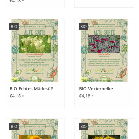
€4,18
*
Aussaat:
Direkt im Freiland im April und Mai.
BIO
BIO
Keimung:
Ab 20°C unregelmäßig.
BIO-Echtes Mädesüß
BIO-Vexiernelke
Kultur:
€4,18
€4,18
*
*
Pflanzabstand 30 cm.
Saattiefe: Saatgut nicht bedecken, Lichtkeimer.
BIO
BIO