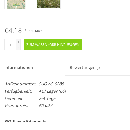
€4,18
*
Inkl. MwSt.
+
ZUM WARENKORB HINZUFÜGEN
-
Informationen
Bewertungen
(0)
Artikelnummer::
SuG-AS-0288
Verfügbarkeit:
Auf Lager
(66)
Lieferzeit:
2-4 Tage
Grundpreis:
€0,00 /
BIO-Kleine Bibernelle
Samenfest