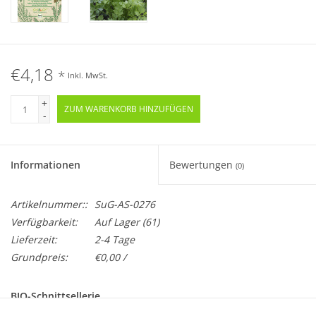
€4,18
*
Inkl. MwSt.
+
ZUM WARENKORB HINZUFÜGEN
-
Informationen
Bewertungen
(0)
Artikelnummer::
SuG-AS-0276
Verfügbarkeit:
Auf Lager
(61)
Lieferzeit:
2-4 Tage
Grundpreis:
€0,00 /
BIO-Schnittsellerie
Samenfest