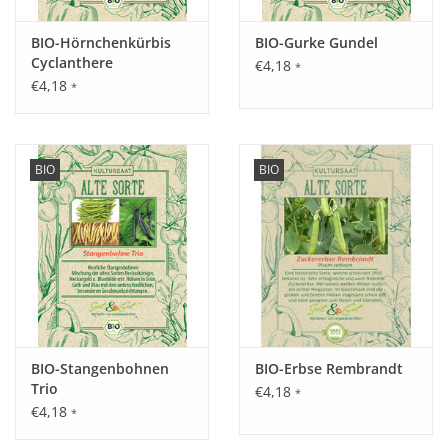
Inhalt:
BIO-Hörnchenkürbis
BIO-Gurke Gundel
1 g
Cyclanthere
€4,18
*
€4,18
*
BIO
BIO
BIO-Stangenbohnen
BIO-Erbse Rembrandt
Trio
€4,18
*
€4,18
*