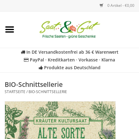
0 Artikel - €0,00
Startseite
Blumen
In DE Versandkostenfrei ab 36 € Warenwert
PayPal · Kreditkarten · Vorkasse · Klarna
Gemüse
Produkte aus Deutschland
Kräuter
BIO-Schnittsellerie
STARTSEITE
/
BIO-SCHNITTSELLERIE
BIO
Für Kinder
Geschenkideen