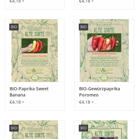
€4,18
€4,18
*
*
Aussaat:
BIO
BIO
März - April im Haus vorziehen oder April - August direkt ins
Freiland.
Keimung:
Nach ca. 1 Woche bei einer optimalen Temperatur von 16°C.
BIO-Paprika Sweet
BIO-Gewürzpaprika
Banana
Poromeo
€4,18
€4,18
*
*
Kultur:
Reihenabstand 40 - 50 cm, möglichst gleich auf Abstand säen.
Saattiefe: ca. 1 cm.
BIO
BIO