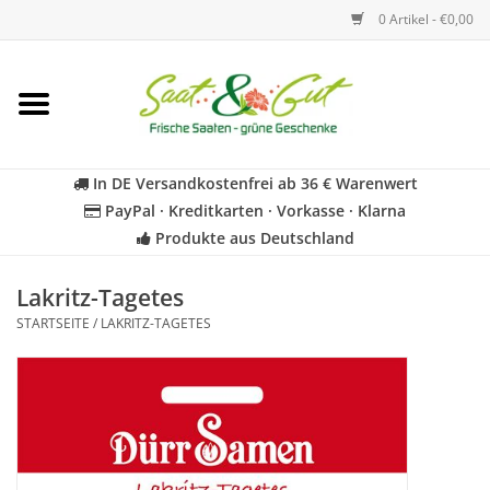
0 Artikel - €0,00
Startseite
Blumen
In DE Versandkostenfrei ab 36 € Warenwert
PayPal · Kreditkarten · Vorkasse · Klarna
Gemüse
Produkte aus Deutschland
Kräuter
Lakritz-Tagetes
STARTSEITE
/
LAKRITZ-TAGETES
BIO
Für Kinder
Geschenkideen