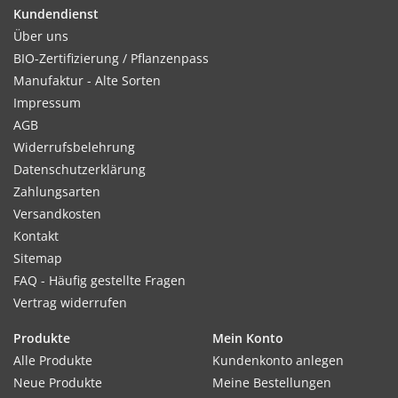
Kundendienst
Kultur:
Über uns
Nach dem Auflaufen luftig und heller weiterkultivieren.
BIO-Zertifizierung / Pflanzenpass
Später auspflanzen im Abstand 15–20cm.
Manufaktur - Alte Sorten
Impressum
AGB
Widerrufsbelehrung
Standort:
Datenschutzerklärung
Sonnig bis halbschattig, keine volle Sonne. Feuchte,
Zahlungsarten
nährstoffreiche Böden.
Versandkosten
Kontakt
Sitemap
Ernte / Blüte:
FAQ - Häufig gestellte Fragen
Unterschiedlich je nach Aussaattermin und Kultivierung. Das
Vertrag widerrufen
Pflücken der Blüte kann fortlaufend erfolgen.
Produkte
Mein Konto
Alle Produkte
Kundenkonto anlegen
Neue Produkte
Meine Bestellungen
Verwendung: