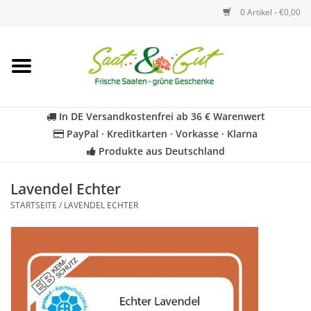
0 Artikel - €0,00
Startseite
Blumen
In DE Versandkostenfrei ab 36 € Warenwert
PayPal · Kreditkarten · Vorkasse · Klarna
Gemüse
Produkte aus Deutschland
Kräuter
Lavendel Echter
STARTSEITE
/
LAVENDEL ECHTER
BIO
Für Kinder
Geschenkideen