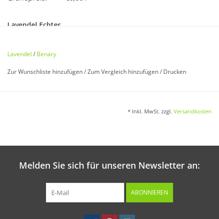
Lavendel Echter
Lavandula vera
Lavendel
/
Benary
Lavendel ist als Duft-, Würz- und Heilpflanze bekannt und
Zur Wunschliste hinzufügen
/
Zum Vergleich hinzufügen
/
Drucken
beliebt. Mehrjährig. 50 cm.
* Inkl. MwSt. zzgl.
Versandkosten
Aussaat:
Von März bis Mai in Schalen oder in den Frühbeetkasten.
Melden Sie sich für unseren Newsletter an:
Keimung:
Bei ca. 15 °C in 2 - 4 Wochen.
ABONNIEREN