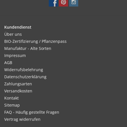
Kultur:
Bald nach Aufgang pikieren und im Juli/August auspflanzen.
Pflanzabstand: 30 x 30 cm.
Kundendienst
Über uns
BIO-Zertifizierung / Pflanzenpass
Manufaktur - Alte Sorten
Standort:
Impressum
Liebt sonnigen Standort und wächst auf jedem Gartenboden.
AGB
Widerrufsbelehrung
Datenschutzerklärung
Ernte / Blüte:
Zahlungsarten
Ab Juni - Juli
Versandkosten
Kontakt
Sitemap
FAQ - Häufig gestellte Fragen
Verwendung:
Vertrag widerrufen
Würz- und Heilkraut. Bienenweide.