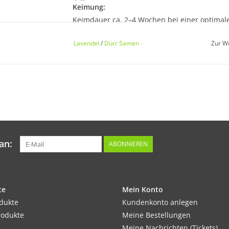
Keimung:
Keimdauer ca. 2–4 Wochen bei einer optimal
Lavendel
/
Dürr Samen
Zur W
Kultur:
Reihenabstand ca. 25–30 cm, in der Reihe nac
Standort:
an:
ABONNIEREN
Anspruchslos. Möglichst sonnig. Leichte Vo
sind ausreichend.
Ernte / Blüte:
te
Mein Konto
Junge Triebe bis zur Blüte. Die duftenden B
odukte
Kundenkonto anlegen
rodukte
Meine Bestellungen
Meine Nachrichten (Tickets)