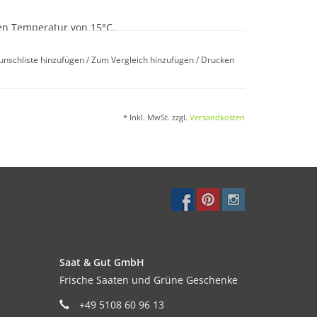
en Temperatur von 15°C.
unschliste hinzufügen
/
Zum Vergleich hinzufügen
/
Drucken
h 30 Tagen auf ca. 30 cm vereinzeln.
* Inkl. MwSt. zzgl.
Versandkosten
lldüngergabe und Kompostzugabe vor dem Säen
Saat & Gut GmbH
lüten im Hochsommer.
Frische Saaten und Grüne Geschenke
+49 5108 60 96 13