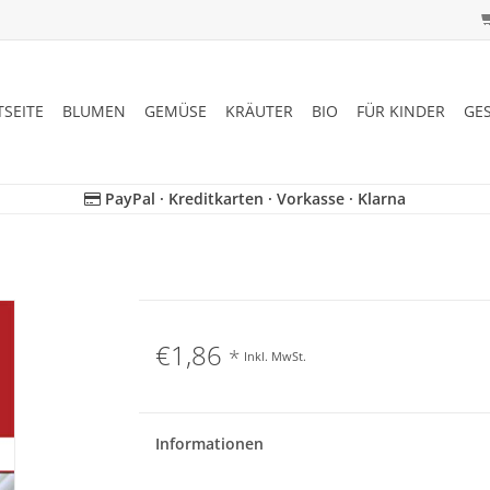
TSEITE
BLUMEN
GEMÜSE
KRÄUTER
BIO
FÜR KINDER
GE
PayPal · Kreditkarten · Vorkasse · Klarna
€1,86
*
Inkl. MwSt.
Informationen