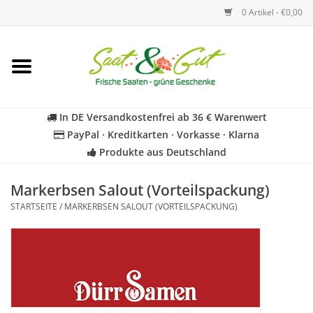
0 Artikel - €0,00
Startseite
Blumen
In DE Versandkostenfrei ab 36 € Warenwert
PayPal · Kreditkarten · Vorkasse · Klarna
Gemüse
Produkte aus Deutschland
Kräuter
Markerbsen Salout (Vorteilspackung)
STARTSEITE
/
MARKERBSEN SALOUT (VORTEILSPACKUNG)
BIO
Für Kinder
Geschenkideen