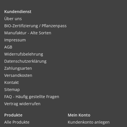
Kundendienst
Über uns
Kultur:
BIO-Zertifizierung / Pflanzenpass
Reihenabstand 30-40cm, in der Reihe 3–4cm oder 10–12
Manufaktur - Alte Sorten
Samen pro lfd Meter. Feltham First ist selbstragend und kann
Impressum
ohne Rankhilfe kultiviert werden.
AGB
Widerrufsbelehrung
Datenschutzerklärung
Zahlungsarten
Standort:
Versandkosten
Sonnige, warme Lage. Keine Stickstoffdüngung und Stallmist,
Kontakt
Erbsen sind Schwachzehrer. Eine normale Grunddüngung bei
Sitemap
der Bodenvorbereitung reicht aus.
FAQ - Häufig gestellte Fragen
Vertrag widerrufen
Ernte / Blüte:
Produkte
Mein Konto
Erste Ernte ca. 12–14 Wochen nach der Aussaat. Nach dem
Alle Produkte
Kundenkonto anlegen
Pflücken sofort verarbeiten, nach 2–3 Tagen bilden sie Zucker