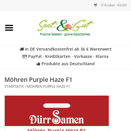
0 Artikel - €0,00
Startseite
Blumen
In DE Versandkostenfrei ab 36 € Warenwert
PayPal · Kreditkarten · Vorkasse · Klarna
Gemüse
Produkte aus Deutschland
Kräuter
Möhren Purple Haze F1
STARTSEITE
/
MÖHREN PURPLE HAZE F1
BIO
Für Kinder
Geschenkideen