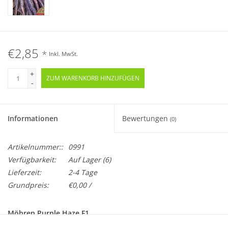
€2,85
*
Inkl. MwSt.
+
ZUM WARENKORB HINZUFÜGEN
-
Informationen
Bewertungen
(0)
Artikelnummer::
0991
Verfügbarkeit:
Auf Lager
(6)
Lieferzeit:
2-4 Tage
Grundpreis:
€0,00 /
Möhren Purple Haze F1
Daucus carota