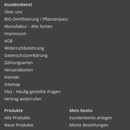
feucht halten.
Kundendienst
Über uns
BIO-Zertifizierung / Pflanzenpass
Manufaktur - Alte Sorten
Kultur:
Impressum
Reihenabstand 20–30 cm, in der Reihe 3–4 cm. Bei Bedarf
AGB
nach dem Auflaufen auf Abstand verziehen, um eine bessere
Widerrufsbelehrung
Entwicklung zu gewährleisten.
Datenschutzerklärung
Zahlungsarten
Versandkosten
Kontakt
Standort:
Sitemap
Sonnig. Tiefgründig gelockerter, humoser Boden, möglichst
FAQ - Häufig gestellte Fragen
sandig. Magnesiumhaltige Dünger verwenden, kein Stalldung
Vertrag widerrufen
und Kalk. Überdüngung vermeiden.
Produkte
Mein Konto
Alle Produkte
Kundenkonto anlegen
Ernte / Blüte:
Neue Produkte
Meine Bestellungen
Ernte ca. 14–18 Wochen nach der Aussaat. Nur