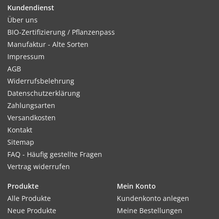
feucht halten.
Kundendienst
Über uns
BIO-Zertifizierung / Pflanzenpass
Manufaktur - Alte Sorten
Kultur:
Impressum
Reihenabstand 20–30 cm, in der Reihe 3–4 cm. Bei Bedarf
AGB
nach dem Auflaufen auf Abstand verziehen, um eine bessere
Widerrufsbelehrung
Entwicklung zu gewährleisten.
Datenschutzerklärung
Zahlungsarten
Versandkosten
Kontakt
Standort:
Sitemap
Sonnig. Tiefgründig gelockerter, humoser Boden, möglichst
FAQ - Häufig gestellte Fragen
sandig. Magnesiumhaltige Dünger verwenden, kein Stalldung
Vertrag widerrufen
und Kalk. Überdüngung vermeiden.
Produkte
Mein Konto
Alle Produkte
Kundenkonto anlegen
Ernte / Blüte:
Neue Produkte
Meine Bestellungen
Ernte ca. 14–18 Wochen nach der Aussaat. Nur