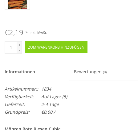
€2,19
*
Inkl. MwSt.
+
ZUM WARENKORB HINZUFÜGEN
-
Informationen
Bewertungen
(0)
Artikelnummer::
1834
Verfügbarkeit:
Auf Lager
(5)
Lieferzeit:
2-4 Tage
Grundpreis:
€0,00 /
Möhren Rote Riesen Cubic
Daucus carota