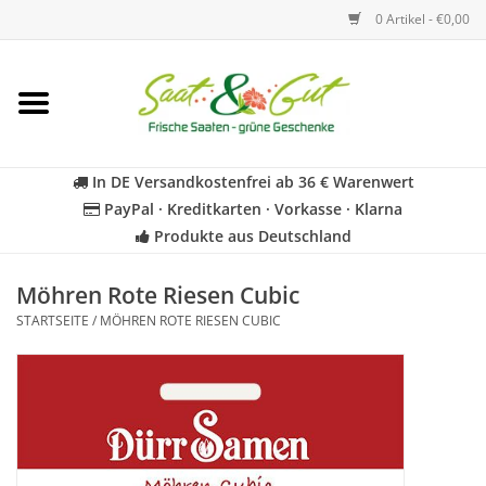
0 Artikel - €0,00
Startseite
Blumen
In DE Versandkostenfrei ab 36 € Warenwert
PayPal · Kreditkarten · Vorkasse · Klarna
Gemüse
Produkte aus Deutschland
Kräuter
Möhren Rote Riesen Cubic
STARTSEITE
/
MÖHREN ROTE RIESEN CUBIC
BIO
Für Kinder
Geschenkideen