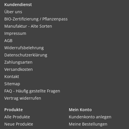
Kundendienst
Über uns
Kultur:
BIO-Zertifizierung / Pflanzenpass
Reihenabstand ca. 25–30 cm, in der Reihe nach 30 Tagen auf
Manufaktur - Alte Sorten
ca. 25 cm vereinzeln.
Impressum
AGB
Widerrufsbelehrung
Datenschutzerklärung
Standort:
Zahlungsarten
Anspruchslos. Leichte Volldüngergabe und Kompostzugabe
Versandkosten
vor dem Säen und nach dem Vereinzeln sind ausreichend.
Kontakt
Sitemap
FAQ - Häufig gestellte Fragen
Vertrag widerrufen
Verwendung:
Produkte
Mein Konto
Verleiht Longdrinks wie Hugo oder Mojito das spezielle
Alle Produkte
Kundenkonto anlegen
Aroma. Auch als Tee oder zur Dekoration von Speisen
Neue Produkte
Meine Bestellungen
geeignet.