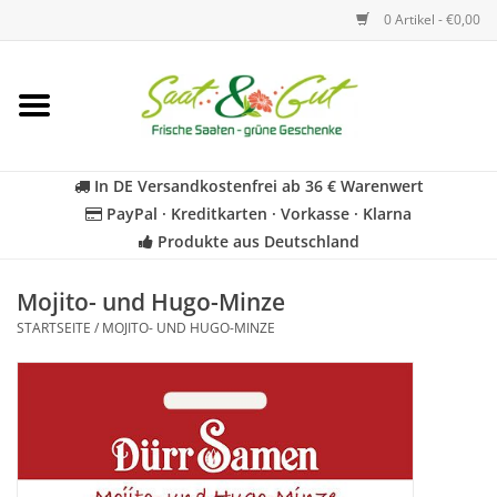
0 Artikel - €0,00
Startseite
Blumen
In DE Versandkostenfrei ab 36 € Warenwert
PayPal · Kreditkarten · Vorkasse · Klarna
Gemüse
Produkte aus Deutschland
Kräuter
Mojito- und Hugo-Minze
STARTSEITE
/
MOJITO- UND HUGO-MINZE
BIO
Für Kinder
Geschenkideen