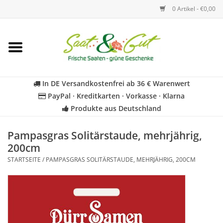
0 Artikel - €0,00
Startseite
Blumen
In DE Versandkostenfrei ab 36 € Warenwert
PayPal · Kreditkarten · Vorkasse · Klarna
Gemüse
Produkte aus Deutschland
Kräuter
Pampasgras Solitärstaude, mehrjährig,
200cm
STARTSEITE
/
PAMPASGRAS SOLITÄRSTAUDE, MEHRJÄHRIG, 200CM
BIO
Für Kinder
Geschenkideen