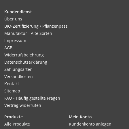
Kundendienst
Kultur:
Über uns
Ca. 2 Wochen nach dem Aufgehen in Tuffs (3–5 Pflanzen pro
BIO-Zertifizierung / Pflanzenpass
Topf) pikieren. Auspflanzen im Abstand 100cm x 100cm.
Manufaktur - Alte Sorten
Impressum
AGB
Widerrufsbelehrung
Standort:
Datenschutzerklärung
Sonnig, geschützt. Sandig, humoser Boden. Verträgt keine
Zahlungsarten
Staunässe. Hoher Nährstoffbedarf.
Versandkosten
Kontakt
Sitemap
Ernte / Blüte:
FAQ - Häufig gestellte Fragen
Ab Mai bis zum Frost, wobei die Pflanze Temperaturen bis
Vertrag widerrufen
-10“C verträgt.
Produkte
Mein Konto
Alle Produkte
Kundenkonto anlegen