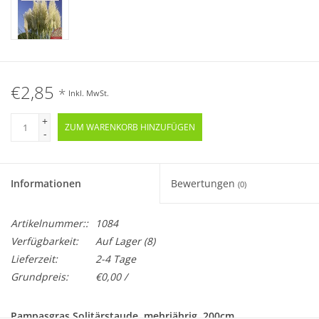
€2,85
*
Inkl. MwSt.
+
ZUM WARENKORB HINZUFÜGEN
-
Informationen
Bewertungen
(0)
Artikelnummer::
1084
Verfügbarkeit:
Auf Lager
(8)
Lieferzeit:
2-4 Tage
Grundpreis:
€0,00 /
Pampasgras Solitärstaude, mehrjährig, 200cm