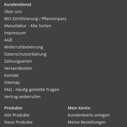
möglichst schattieren.
Kundendienst
Über uns
BIO-Zertifizierung / Pflanzenpass
Manufaktur - Alte Sorten
Kultur:
Impressum
Reihenabstand 20–30 cm, in der Reihe 4–5 cm. Den Boden
AGB
nun nicht mehr zu feucht halten, sonst faulen Wurzeln und
Widerrufsbelehrung
Blätter werden gelb.
Datenschutzerklärung
Zahlungsarten
Versandkosten
Kontakt
Standort:
Sitemap
An der Saatstelle sollte der Boden vorher tiefgründig
FAQ - Häufig gestellte Fragen
gelockert werden, um spätere Staunässe zu verhindern,
Vertrag widerrufen
ansonsten anspruchslos.
Produkte
Mein Konto
Alle Produkte
Kundenkonto anlegen
Ernte / Blüte:
Neue Produkte
Meine Bestellungen
Ernte ca. 50–70 Tage nach der Aussaat. Im Winter Ernte aus