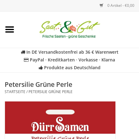
0 Artikel - €0,00
Startseite
Blumen
In DE Versandkostenfrei ab 36 € Warenwert
PayPal · Kreditkarten · Vorkasse · Klarna
Gemüse
Produkte aus Deutschland
Kräuter
Petersilie Grüne Perle
STARTSEITE
/
PETERSILIE GRÜNE PERLE
BIO
Für Kinder
Geschenkideen