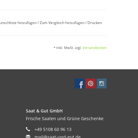
unschliste hinzufügen
/
Zum Vergleich hinzufügen
/
Drucken
chen. Das Saatbeet zur Keimung immer feucht
.
* Inkl. MwSt. zzgl.
Versandkosten
. Den Boden nun nicht mehr zu feucht halten,
b.
Saat & Gut GmbH
efgründig gelockert werden, um spätere Staunässe
Frische Saaten und Grüne Geschenke
+49 5108 60 96 13
mail@saat-und-gut.de