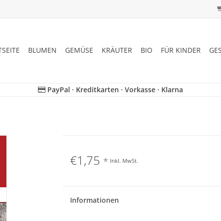
TSEITE
BLUMEN
GEMÜSE
KRÄUTER
BIO
FÜR KINDER
GE
PayPal · Kreditkarten · Vorkasse · Klarna
€1,75
*
Inkl. MwSt.
Informationen