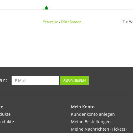
Keimung:
Petersilie
/
Dürr Samen
Zur W
Petersilie keimt ungleichmäßig nach 2–4 Wo
halten und im Sommer möglichst schattieren
Kultur:
Reihenabstand 20–30 cm, in der Reihe 4–5 cm
sonst faulen Wurzeln und Blätter werden gel
an:
ABONNIEREN
te
Standort:
Mein Konto
odukte
An der Saatstelle sollte der Boden vorher ti
Kundenkonto anlegen
rodukte
zu verhindern, ansonsten anspruchslos.
Meine Bestellungen
Meine Nachrichten (Tickets)