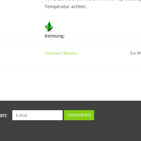
Temperatur achten.
Keimung:
Bei 18 - 20 °C in 14 - 20 Tagen.
Petunien
/
Benary
Zur W
Kultur:
Zur Düngung eisenhaltige Dünger verwenden
Standort:
an:
ABONNIEREN
Sonnig.
Ernte / Blüte: