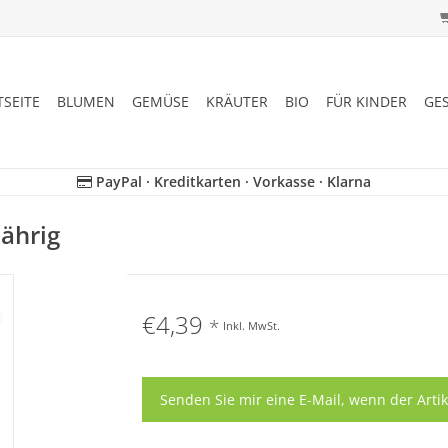
TSEITE
BLUMEN
GEMÜSE
KRÄUTER
BIO
FÜR KINDER
GE
PayPal · Kreditkarten · Vorkasse · Klarna
jährig
€4,39
*
Inkl. MwSt.
Senden Sie mir eine E-Mail, wenn der Artik