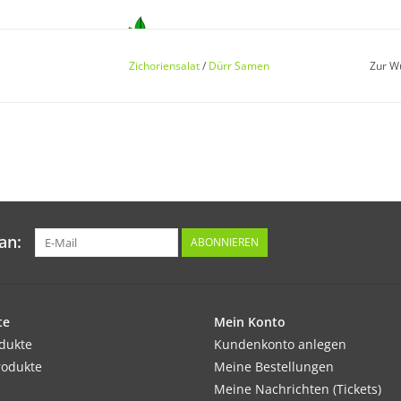
Keimung:
Zichoriensalat
/
Dürr Samen
Zur W
Ungleichmäßig, nach 6–15 Tagen bei einer Te
Kultur:
Reihenabstand 30 cm, in der Reihe 30cm. Be
verziehen, Auspflanzung nicht zu tief.
an:
ABONNIEREN
Standort:
te
Sonnig. Mittelschwere, gelockerte Böden. Nu
Mein Konto
odukte
Düngeansprüche.
Kundenkonto anlegen
rodukte
Meine Bestellungen
Meine Nachrichten (Tickets)
Ernte / Blüte: