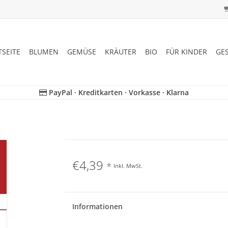
TSEITE
BLUMEN
GEMÜSE
KRÄUTER
BIO
FÜR KINDER
GE
PayPal · Kreditkarten · Vorkasse · Klarna
€4,39
*
Inkl. MwSt.
Informationen