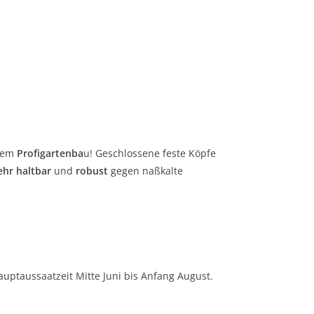
dem
Profigartenba
u! Geschlossene feste Köpfe
ehr haltbar
und
robust
gegen naßkalte
uptaussaatzeit Mitte Juni bis Anfang August.