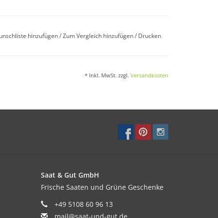
unschliste hinzufügen
/
Zum Vergleich hinzufügen
/
Drucken
mperatur nicht unter 18°C.
* Inkl. MwSt. zzgl.
Versandkosten
i Bedarf nach dem Auflaufen auf Abstand
r vorsichtig düngen. Allgemein wenig Boden- und
Saat & Gut GmbH
Frische Saaten und Grüne Geschenke
+49 5108 60 96 13
mail@saat-und-gut.de