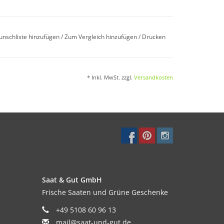
unschliste hinzufügen
/
Zum Vergleich hinzufügen
/
Drucken
timalen Temperatur von 12–20°C. Das Saatgut ist
* Inkl. MwSt. zzgl.
Versandkosten
 Bei Bedarf nach dem Aufl aufen rechtzeitig auf
ung zu gewährleisten.
Saat & Gut GmbH
bschattig. Bevorzugt lockere, humusreiche
Frische Saaten und Grüne Geschenke
ngerbedarf, da Schwachzehrer.
+49 5108 60 96 13
mail@saat-und-gut.de