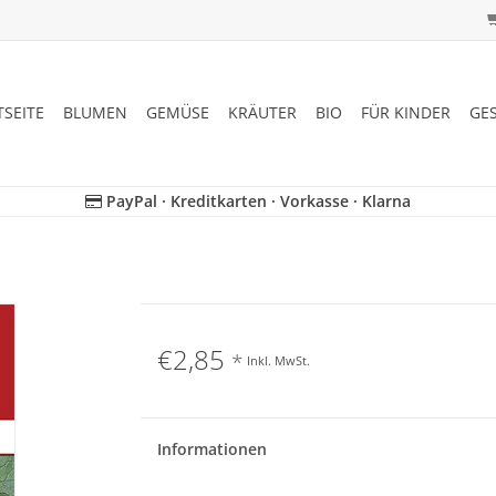
TSEITE
BLUMEN
GEMÜSE
KRÄUTER
BIO
FÜR KINDER
GE
PayPal · Kreditkarten · Vorkasse · Klarna
€2,85
*
Inkl. MwSt.
Informationen