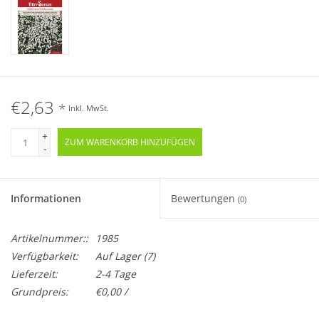
€2,63
*
Inkl. MwSt.
+
ZUM WARENKORB HINZUFÜGEN
-
Informationen
Bewertungen
(0)
Artikelnummer::
1985
Verfügbarkeit:
Auf Lager
(7)
Lieferzeit:
2-4 Tage
Grundpreis:
€0,00 /