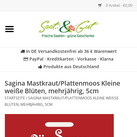
0 Artikel - €0,00
Startseite
Blumen
In DE Versandkostenfrei ab 36 € Warenwert
PayPal · Kreditkarten · Vorkasse · Klarna
Gemüse
Produkte aus Deutschland
Kräuter
Sagina Mastkraut/Plattenmoos Kleine
weiße Blüten, mehrjährig, 5cm
STARTSEITE
/
SAGINA MASTKRAUT/PLATTENMOOS KLEINE WEISSE B
BIO
LÜTEN, MEHRJÄHRIG, 5CM
Für Kinder
Geschenkideen