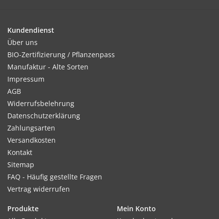
von 16-20°C.
Kundendienst
Über uns
Kultur:
BIO-Zertifizierung / Pflanzenpass
Sämlinge am Besten im Tuff, d.h. immer 5-8 Pflanzen
Manufaktur - Alte Sorten
zusammengefasst im Abstand von 10x10xm vereinzeln und
Impressum
ab Juni/Juli abhärten und auspflanzen.
AGB
Widerrufsbelehrung
Datenschutzerklärung
Zahlungsarten
Standort:
Versandkosten
Warme und sonnige Lage, am liebsten kalkhaltiger Boden,
Kontakt
ansonsten anspruchslos.
Sitemap
FAQ - Häufig gestellte Fragen
Vertrag widerrufen
Ernte / Blüte:
Juli bis Frostbeginn.
Produkte
Mein Konto