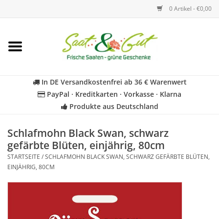
0 Artikel - €0,00
Startseite
Blumen
In DE Versandkostenfrei ab 36 € Warenwert
PayPal · Kreditkarten · Vorkasse · Klarna
Gemüse
Produkte aus Deutschland
Kräuter
Schlafmohn Black Swan, schwarz
gefärbte Blüten, einjährig, 80cm
STARTSEITE
/
SCHLAFMOHN BLACK SWAN, SCHWARZ GEFÄRBTE BLÜTEN,
BIO
EINJÄHRIG, 80CM
Für Kinder
Geschenkideen