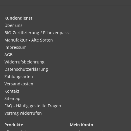
Temperatur von 15°C.
Kundendienst
Über uns
Kultur:
BIO-Zertifizierung / Pflanzenpass
Breitwürfig oder in Reihen. Rechtzeitig auf 20–25cm
Manufaktur - Alte Sorten
vereinzeln.
Impressum
AGB
Widerrufsbelehrung
Datenschutzerklärung
Standort:
Zahlungsarten
Sonnige Lage, durchlässiger, nahrhafter Gartenboden.
Versandkosten
Kontakt
Sitemap
Ernte / Blüte:
FAQ - Häufig gestellte Fragen
Blütezeit von Mai bis September.
Vertrag widerrufen
Produkte
Mein Konto