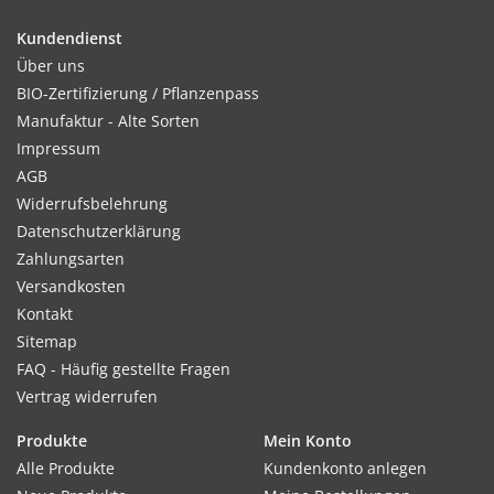
Kultur:
Reihenabstand: 30 - 40 cm.
Kundendienst
Über uns
BIO-Zertifizierung / Pflanzenpass
Manufaktur - Alte Sorten
Standort:
Impressum
Liebt humus- und kalkreichen Boden und feuchten, sonnigen
AGB
bis halbschattigen Standort.
Widerrufsbelehrung
Datenschutzerklärung
Zahlungsarten
Ernte / Blüte:
Versandkosten
Ab Juni - August
Kontakt
Sitemap
FAQ - Häufig gestellte Fragen
Vertrag widerrufen
Verwendung:
Küchenkraut.
Produkte
Mein Konto
Alle Produkte
Kundenkonto anlegen
Tipp: