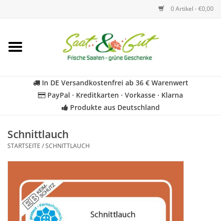
0 Artikel - €0,00
Startseite
Blumen
In DE Versandkostenfrei ab 36 € Warenwert
PayPal · Kreditkarten · Vorkasse · Klarna
Gemüse
Produkte aus Deutschland
Kräuter
Schnittlauch
STARTSEITE
/
SCHNITTLAUCH
BIO
Für Kinder
Geschenkideen