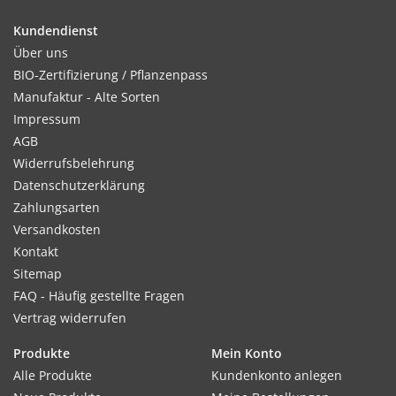
Auspflanzen nach Mitte Mai abhärten. Kletterhilfe geben.
Kundendienst
Über uns
BIO-Zertifizierung / Pflanzenpass
Standort:
Manufaktur - Alte Sorten
Warmer, sonniger und geschützter Platz vorteilhaft.
Impressum
AGB
Widerrufsbelehrung
Ernte / Blüte:
Datenschutzerklärung
Ab August - September
Zahlungsarten
Versandkosten
Kontakt
Sitemap
Verwendung:
FAQ - Häufig gestellte Fragen
Für Beete, Mauern, Zäune und Ampeln.
Vertrag widerrufen
Tipp:
Produkte
Mein Konto
Alle Produkte
Kundenkonto anlegen