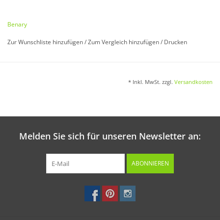
Thunbergia alata
Benary
Raschwüchsige Schlingpflanze. Einjährig. 150 cm.
Zur Wunschliste hinzufügen
/
Zum Vergleich hinzufügen
/
Drucken
Aussaat:
* Inkl. MwSt. zzgl.
Versandkosten
Von Februar bis Anfang April in Töpfe oder Saatkiste.
Melden Sie sich für unseren Newsletter an:
Keimung:
Bei ca. 18 °C in 10 - 14 Tagen.
ABONNIEREN
Kultur:
Ca. 1 - 2 Wochen nach Aufgang pikieren. Vor dem