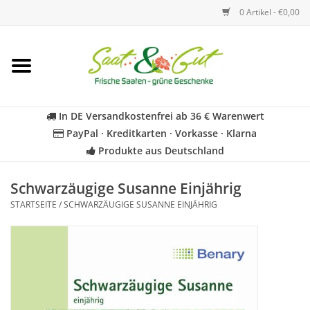
0 Artikel - €0,00
Startseite
Blumen
In DE Versandkostenfrei ab 36 € Warenwert
PayPal · Kreditkarten · Vorkasse · Klarna
Gemüse
Produkte aus Deutschland
Kräuter
Schwarzäugige Susanne Einjährig
STARTSEITE
/
SCHWARZÄUGIGE SUSANNE EINJÄHRIG
BIO
Für Kinder
Geschenkideen