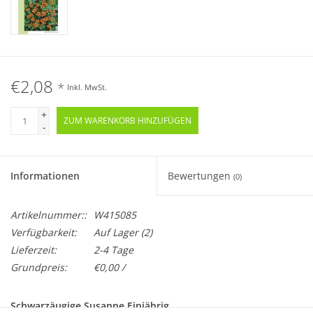
€2,08
*
Inkl. MwSt.
+
ZUM WARENKORB HINZUFÜGEN
-
Informationen
Bewertungen
(0)
Artikelnummer::
W415085
Verfügbarkeit:
Auf Lager
(2)
Lieferzeit:
2-4 Tage
Grundpreis:
€0,00 /
Schwarzäugige Susanne Einjährig