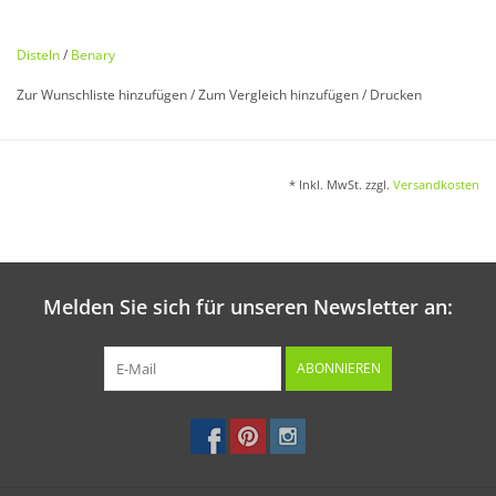
Carlina acaulis
Disteln
/
Benary
Schöne Staude mit großen Blütenköpfen. Mehrjährig. 30 cm.
Zur Wunschliste hinzufügen
/
Zum Vergleich hinzufügen
/
Drucken
Aussaat:
* Inkl. MwSt. zzgl.
Versandkosten
Von März bis Juni, günstig April/Mai, in Schalen oder
Frühbeetkasten.
Melden Sie sich für unseren Newsletter an:
Keimung:
Bei 18 - 20 °C in 3 - 4 Wochen.
ABONNIEREN
Kultur: