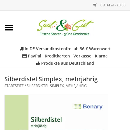
0 Artikel - €0,00
Startseite
Blumen
In DE Versandkostenfrei ab 36 € Warenwert
PayPal · Kreditkarten · Vorkasse · Klarna
Gemüse
Produkte aus Deutschland
Kräuter
Silberdistel Simplex, mehrjährig
STARTSEITE
/
SILBERDISTEL SIMPLEX, MEHRJÄHRIG
BIO
Für Kinder
Geschenkideen