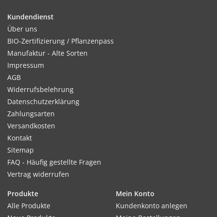
Ca. 2 - 3 Wochen nach Aufgang pikieren. Pflanzabstand: 20 x
20 cm. Vor dem Auspflanzen im Juli/August abhärten.
Kundendienst
Über uns
BIO-Zertifizierung / Pflanzenpass
Manufaktur - Alte Sorten
Standort:
Impressum
Liebt kalkhaltigen, durchlässigen Boden und vollsonnigen
AGB
Standort.
Widerrufsbelehrung
Datenschutzerklärung
Zahlungsarten
Ernte / Blüte:
Versandkosten
Ab Juli - September
Kontakt
Sitemap
FAQ - Häufig gestellte Fragen
Vertrag widerrufen
Verwendung:
Für Steingärten und Trockenbinderei.
Produkte
Mein Konto
Alle Produkte
Kundenkonto anlegen
Tipp: