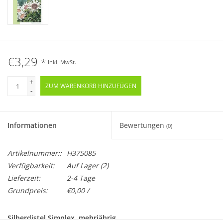
€3,29
*
Inkl. MwSt.
+
ZUM WARENKORB HINZUFÜGEN
-
Informationen
Bewertungen
(0)
Artikelnummer::
H375085
Verfügbarkeit:
Auf Lager
(2)
Lieferzeit:
2-4 Tage
Grundpreis:
€0,00 /
Silberdistel Simplex, mehrjährig