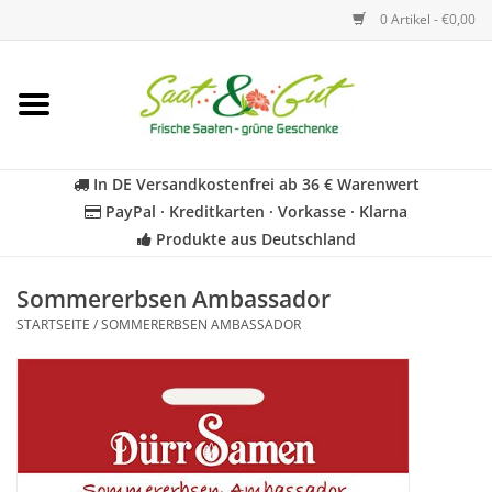
0 Artikel - €0,00
Startseite
Blumen
In DE Versandkostenfrei ab 36 € Warenwert
PayPal · Kreditkarten · Vorkasse · Klarna
Gemüse
Produkte aus Deutschland
Kräuter
Sommererbsen Ambassador
STARTSEITE
/
SOMMERERBSEN AMBASSADOR
BIO
Für Kinder
Geschenkideen