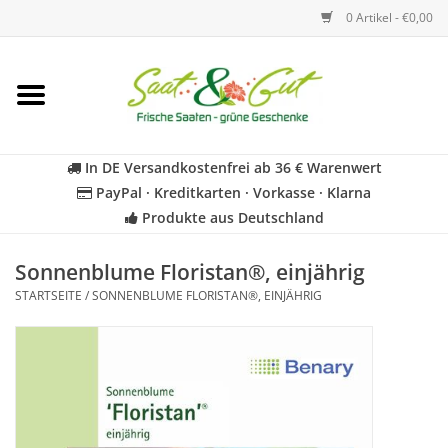
0 Artikel - €0,00
Startseite
Blumen
In DE Versandkostenfrei ab 36 € Warenwert
PayPal · Kreditkarten · Vorkasse · Klarna
Gemüse
Produkte aus Deutschland
Kräuter
Sonnenblume Floristan®, einjährig
STARTSEITE
/
SONNENBLUME FLORISTAN®, EINJÄHRIG
BIO
Für Kinder
Geschenkideen