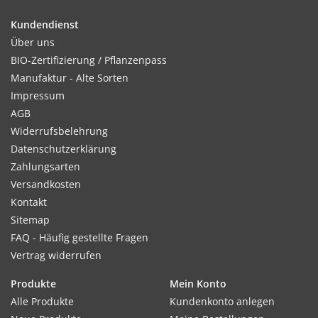
Kultur:
Kundendienst
Nährstoffreicher Boden und ausreichende Feuchtigkeit
Über uns
fördern gute Entwicklung. Pflanzabstand: 40 x 40 cm.
BIO-Zertifizierung / Pflanzenpass
Manufaktur - Alte Sorten
Impressum
AGB
Standort:
Widerrufsbelehrung
Sonnig.
Datenschutzerklärung
Zahlungsarten
Versandkosten
Ernte / Blüte:
Kontakt
Ab Juli - September
Sitemap
FAQ - Häufig gestellte Fragen
Vertrag widerrufen
Verwendung:
Produkte
Mein Konto
Als Solitär-, Gruppenpflanze und zum Schnitt.
Alle Produkte
Kundenkonto anlegen