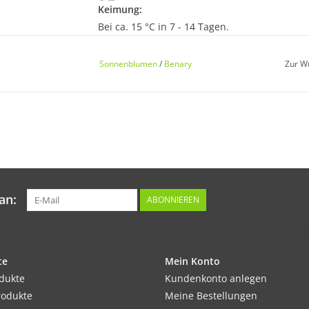
Keimung:
Bei ca. 15 °C in 7 - 14 Tagen.
Sonnenblumen
/
Benary
Zur W
Kultur:
Nährstoffreicher Boden und ausreichende Feu
Pflanzabstand: 40 x 40 cm.
Standort:
an:
ABONNIEREN
Sonnig.
Ernte / Blüte:
te
Mein Konto
Ab Juli - September
odukte
Kundenkonto anlegen
rodukte
Meine Bestellungen