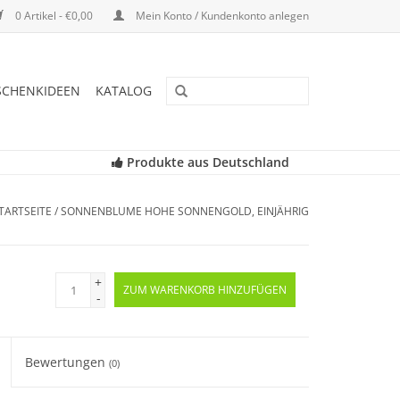
0 Artikel - €0,00
Mein Konto / Kundenkonto anlegen
SCHENKIDEEN
KATALOG
Produkte aus Deutschland
TARTSEITE
/
SONNENBLUME HOHE SONNENGOLD, EINJÄHRIG
+
ZUM WARENKORB HINZUFÜGEN
-
Bewertungen
(0)