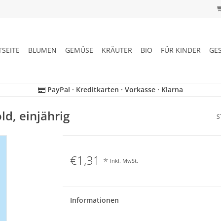
TSEITE
BLUMEN
GEMÜSE
KRÄUTER
BIO
FÜR KINDER
GE
PayPal · Kreditkarten · Vorkasse · Klarna
d, einjährig
S
€1,31
*
Inkl. MwSt.
Informationen