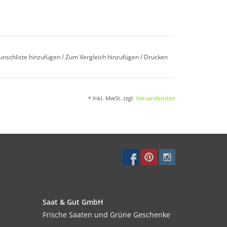
iner optimalen Temperatur von 15–20°C.
unschliste hinzufügen
/
Zum Vergleich hinzufügen
/
Drucken
* Inkl. MwSt. zzgl.
Versandkosten
0cm. Körner im Abstand von 5–10cm auslegen.
nd feuchter Gartenboden. Hoher Wasser- und
Saat & Gut GmbH
Frische Saaten und Grüne Geschenke