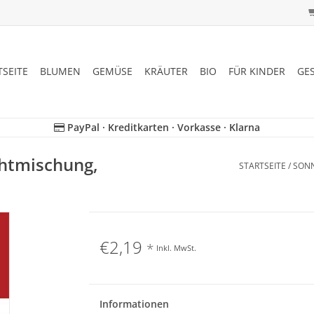
TSEITE
BLUMEN
GEMÜSE
KRÄUTER
BIO
FÜR KINDER
GE
PayPal · Kreditkarten · Vorkasse · Klarna
htmischung,
STARTSEITE
/
SONN
€2,19
*
Inkl. MwSt.
Informationen