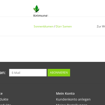
Keimung:
Keimung erfolgt nach etwa 1–2 Wochen bei e
Sonnenblumen
/
Dürr Samen
Zur W
Kultur:
Breitwürfig oder in Reihen mit Abstand 40–6
an:
ABONNIEREN
Standort:
Sonnig. Kräftiger, nahrhafter und ausreiche
Düngebedarf.
te
Mein Konto
Ernte / Blüte:
odukte
Kundenkonto anlegen
Blütezeit je nach Aussaat ab Juli bis Oktober.