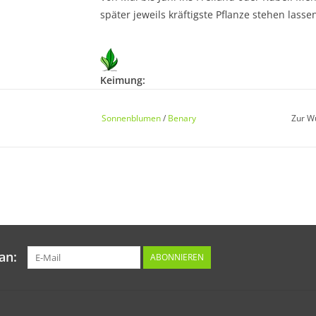
später jeweils kräftigste Pflanze stehen lassen
Keimung:
Bei ca. 15 °C in 7 - 14 Tagen.
Sonnenblumen
/
Benary
Zur W
Kultur:
Nährstoffreicher Boden und ausreichende Feu
Pflanzabstand: 20 x 40 cm.
an:
ABONNIEREN
Standort:
Sonnig.