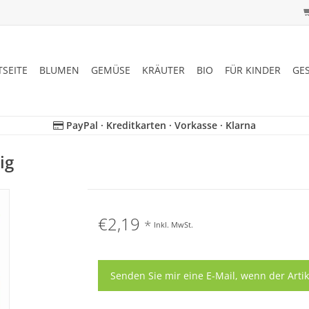
TSEITE
BLUMEN
GEMÜSE
KRÄUTER
BIO
FÜR KINDER
GE
PayPal · Kreditkarten · Vorkasse · Klarna
ig
€2,19
*
Inkl. MwSt.
Senden Sie mir eine E-Mail, wenn der Artik