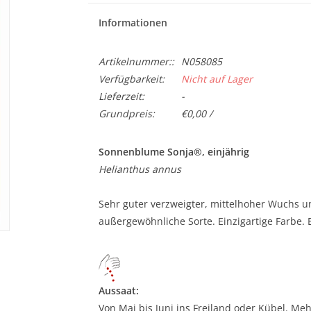
Informationen
Artikelnummer::
N058085
Verfügbarkeit:
Nicht auf Lager
Lieferzeit:
-
Grundpreis:
€0,00 /
Sonnenblume Sonja®, einjährig
Helianthus annus
Sehr guter verzweigter, mittelhoher Wuchs u
außergewöhnliche Sorte. Einzigartige Farbe. E
Aussaat:
Von Mai bis Juni ins Freiland oder Kübel. M