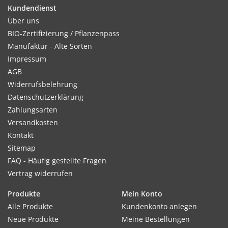
Kundendienst
Über uns
BIO-Zertifizierung / Pflanzenpass
Kultur:
Manufaktur - Alte Sorten
Reihenabstand 20–25 cm, in der Reihe 7cm. Jede 2. Pflanze
Impressum
ausdünnen, sobald sie sich berühren. Im Sommer nicht
AGB
austrocknen lassen.
Widerrufsbelehrung
Datenschutzerklärung
Zahlungsarten
Versandkosten
Standort:
Kontakt
Bevorzugt stark durchlässige, sandige Lehmböden.
Sitemap
Windgeschützt und vor allem im Winter an sonnige Stellen
FAQ - Häufig gestellte Fragen
säen. Starke Stickstoffdüngung vermeiden.
Vertrag widerrufen
Produkte
Mein Konto
Ernte / Blüte:
Alle Produkte
Kundenkonto anlegen
Ernte ca. 6–8 Wochen nach der Aussaat, je nach Temperatur.
Neue Produkte
Meine Bestellungen
Bei der Ernte das Herz möglichst stehen lassen, so kann nach