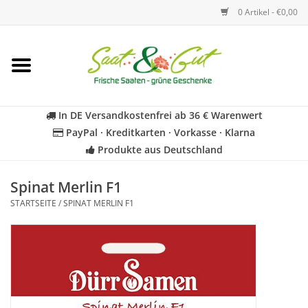
0 Artikel - €0,00
Startseite
Blumen
In DE Versandkostenfrei ab 36 € Warenwert
PayPal · Kreditkarten · Vorkasse · Klarna
Gemüse
Produkte aus Deutschland
Kräuter
Spinat Merlin F1
STARTSEITE
/
SPINAT MERLIN F1
BIO
Für Kinder
Geschenkideen