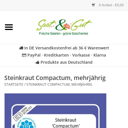
0 Artikel - €0,00
Startseite
Blumen
In DE Versandkostenfrei ab 36 € Warenwert
PayPal · Kreditkarten · Vorkasse · Klarna
Gemüse
Produkte aus Deutschland
Kräuter
Steinkraut Compactum, mehrjährig
STARTSEITE
/
STEINKRAUT COMPACTUM, MEHRJÄHRIG
BIO
Für Kinder
Geschenkideen