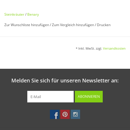
Alyssum saxatile
Steinkräuter
/
Benary
Reizende, ausdauernde Blütenpflanze. Mehrjährig. 30 cm.
Zur Wunschliste hinzufügen
/
Zum Vergleich hinzufügen
/
Drucken
Aussaat:
* Inkl. MwSt. zzgl.
Versandkosten
Im März/April in Schalen oder Frühbeetkasten.
Melden Sie sich für unseren Newsletter an:
Keimung:
Bei ca. 18 °C in 2 - 3 Wochen.
ABONNIEREN
Kultur:
Ca. 2 Wochen nach Aufgang pikieren. Pflanzabstand: 10 x 10