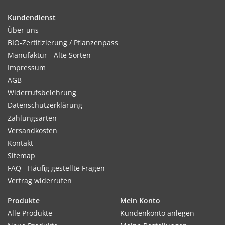
cm. Vor dem Auspflanzen im Juli bis August abhärten.
Kundendienst
Über uns
BIO-Zertifizierung / Pflanzenpass
Standort:
Manufaktur - Alte Sorten
Gedeiht auf kalkhaltigem und sonnigem Standort besonders
Impressum
gut.
AGB
Widerrufsbelehrung
Datenschutzerklärung
Ernte / Blüte:
Zahlungsarten
ab Mai - Juni
Versandkosten
Kontakt
Sitemap
FAQ - Häufig gestellte Fragen
Verwendung:
Vertrag widerrufen
Frühlingsbeete, Steingarten, Trockenmauern.
Produkte
Mein Konto
Tipp:
Alle Produkte
Kundenkonto anlegen