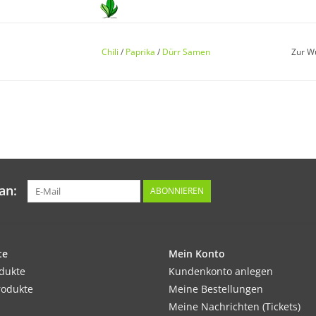
Keimung:
Keimung ab 20°C nach ca. 8–10 Tagen, optimal
Chili
/
Paprika
/
Dürr Samen
Zur W
kleine Töpfe pikieren und bei ca. 18–20°C weit
Kultur:
Ab Ende Mai ins Freiland pflanzen. Vorher a
Reihenabstand 50cm, in der Reihe 40cm. Anba
an:
ABONNIEREN
Standort:
te
Möglichst sonnig und warm, windgeschützt. T
Mein Konto
odukte
gleichmäßig feuchter Boden. Starkzehrer, r
Kundenkonto anlegen
rodukte
Meine Bestellungen
Meine Nachrichten (Tickets)
Ernte / Blüte: