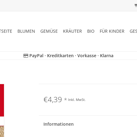
TSEITE
BLUMEN
GEMÜSE
KRÄUTER
BIO
FÜR KINDER
GE
PayPal · Kreditkarten · Vorkasse · Klarna
€4,39
*
Inkl. MwSt.
Informationen