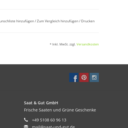
 22–24°C. Wenn das Keimblatt sichtbar ist, in
unschliste hinzufügen
/
Zum Vergleich hinzufügen
/
Drucken
erkultivieren.
* Inkl. MwSt. zzgl.
Versandkosten
bhärten und auf Nachtfröste acht geben.
u unter Glas meist ertragreicher.
iefgründiger, gelockerter, humoser und
Saat & Gut GmbH
egelmäßige Düngergabe.
Frische Saaten und Grüne Geschenke
+49 5108 60 96 13
mail@saat-und-gut.de