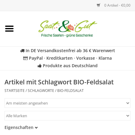
0 Artikel - €0,00
Startseite
Blumen
In DE Versandkostenfrei ab 36 € Warenwert
PayPal · Kreditkarten · Vorkasse · Klarna
Gemüse
Produkte aus Deutschland
Kräuter
Artikel mit Schlagwort BIO-Feldsalat
STARTSEITE
/
SCHLAGWORTE
/
BIO-FELDSALAT
BIO
Für Kinder
Eigenschaften
Geschenkideen
Samenfest