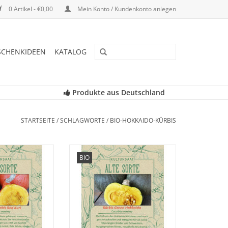
0 Artikel - €0,00
Mein Konto / Kundenkonto anlegen
SCHENKIDEEN
KATALOG
Produkte aus Deutschland
STARTSEITE
/
SCHLAGWORTE
/
BIO-HOKKAIDO-KÜRBIS
nseren seltenen,
Entdecken Sie unseren seltenen,
BIO
rbis wieder, der
historischen Kürbis wieder, der
nheit geraten ist!
fast in Vergessenheit geraten ist!
RB HINZUFÜGEN
ZUM WARENKORB HINZUFÜGEN