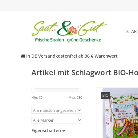
STAR
In DE Versandkostenfrei ab 36 € Warenwert
Artikel mit Schlagwort BIO-H
In unserem BIO Saatg
BIO
führt Schmetterling
Min: €
0
Max: €
30
spielerisch bunte We
Welt des Saatguts. In
hat sie besondere
Leckereien und
Eigenschaften
ZUM WARENKORB HI
Samenfest