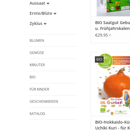
Aussaat
Alte Sorte
März
Warmkeimer
Ernte/Blüte
April
Lichtkeimer
Mai
Mai
BIO Saatgut Gebu
Zyklus
Dunkelkeimer
Juni
Juni
u. Frühjahrskalen
Einjährig
Juli
Juli
Lotta im Garten'
€29,95
*
August
August
BLUMEN
September
September
Oktober
GEMÜSE
Kinderleicht! Lotta
BIO
Saatgut Sorten f
KRÄUTER
Nachwuchs. Belie
Speisekürbis. Sein Ge
BIO
vorzüglich und er kann
Schale verarbeitet
FÜR KINDER
ZUM WARENKORB HI
GESCHENKIDEEN
KATALOG
BIO-Hokkaido-Kü
Uchiki Kuri - für 