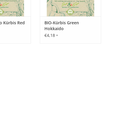
o Kürbis Red
BIO-Kürbis Green
Hokkaido
€4,18
*