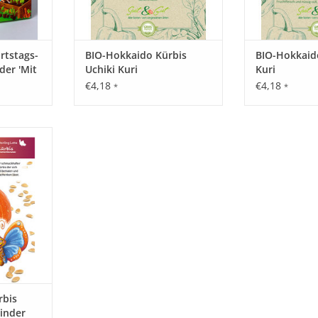
rtstags-
BIO-Hokkaido Kürbis
BIO-Hokkaid
der 'Mit
Uchiki Kuri
Kuri
€4,18
€4,18
*
*
's Gemüse
ür den
btester
schmack ist
 mit seiner
 werden.
NZUFÜGEN
rbis
Kinder