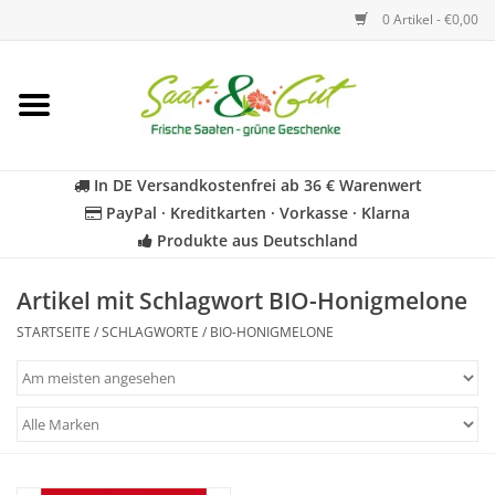
0 Artikel - €0,00
Startseite
Blumen
In DE Versandkostenfrei ab 36 € Warenwert
PayPal · Kreditkarten · Vorkasse · Klarna
Gemüse
Produkte aus Deutschland
Kräuter
Artikel mit Schlagwort BIO-Honigmelone
STARTSEITE
/
SCHLAGWORTE
/
BIO-HONIGMELONE
BIO
Für Kinder
Geschenkideen