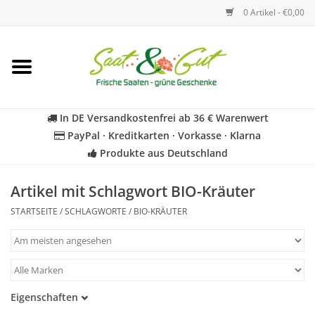
0 Artikel - €0,00
Startseite
Blumen
In DE Versandkostenfrei ab 36 € Warenwert
PayPal · Kreditkarten · Vorkasse · Klarna
Gemüse
Produkte aus Deutschland
Kräuter
Artikel mit Schlagwort BIO-Kräuter
STARTSEITE
/
SCHLAGWORTE
/
BIO-KRÄUTER
BIO
Für Kinder
Eigenschaften
Geschenkideen
Samenfest