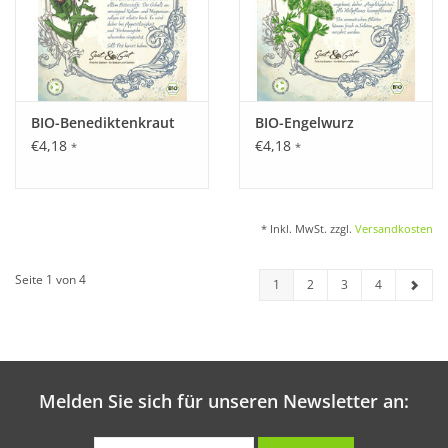
BIO-Benediktenkraut
BIO-Engelwurz
€4,18
€4,18
*
*
* Inkl. MwSt. zzgl.
Versandkosten
Seite 1 von 4
1
2
3
4
Melden Sie sich für unseren Newsletter an: