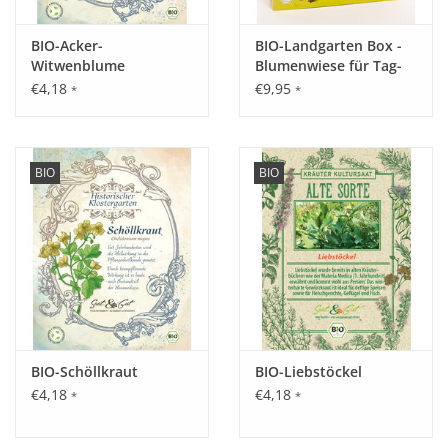
BIO-Acker-
BIO-Landgarten Box -
Witwenblume
Blumenwiese für Tag-
und Nachtfalter
€4,18
€9,95
*
*
BIO
BIO
BIO-Schöllkraut
BIO-Liebstöckel
€4,18
€4,18
*
*