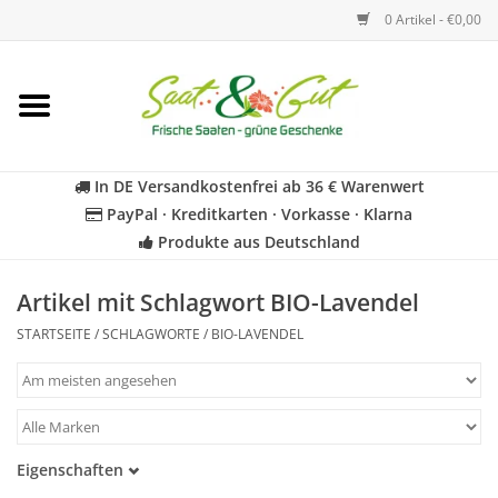
0 Artikel - €0,00
Startseite
Blumen
In DE Versandkostenfrei ab 36 € Warenwert
PayPal · Kreditkarten · Vorkasse · Klarna
Gemüse
Produkte aus Deutschland
Kräuter
Artikel mit Schlagwort BIO-Lavendel
STARTSEITE
/
SCHLAGWORTE
/
BIO-LAVENDEL
BIO
Für Kinder
Eigenschaften
Geschenkideen
Samenfest