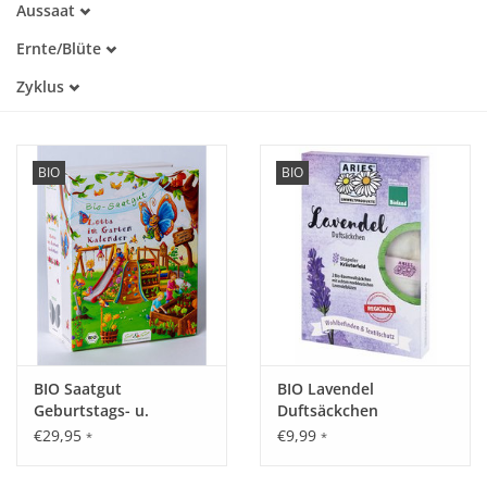
Aussaat
Warmkeimer
März
Lichtkeimer
Katalog
Ernte/Blüte
April
Dunkelkeimer
Mai
Mai
Zyklus
Juni
Juni
Einjährig
Juli
Juli
August
August
September
September
BIO
BIO
Oktober
BIO Saatgut
BIO Lavendel
Geburtstags- u.
Duftsäckchen
Frühjahrskalender 'Mit
€29,95
€9,99
*
*
Lotta im Garten'