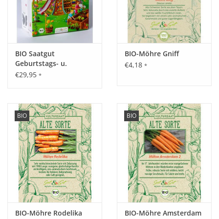
BIO Saatgut
BIO-Möhre Gniff
Geburtstags- u.
€4,18
*
Frühjahrskalender 'Mit
€29,95
*
Lotta im Garten'
BIO
BIO
BIO-Möhre Rodelika
BIO-Möhre Amsterdam