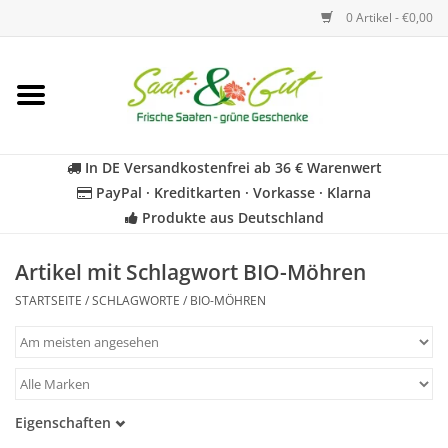
0 Artikel - €0,00
Startseite
Blumen
In DE Versandkostenfrei ab 36 € Warenwert
PayPal · Kreditkarten · Vorkasse · Klarna
Gemüse
Produkte aus Deutschland
Kräuter
Artikel mit Schlagwort BIO-Möhren
STARTSEITE
/
SCHLAGWORTE
/
BIO-MÖHREN
BIO
Für Kinder
Eigenschaften
Geschenkideen
Samenfest