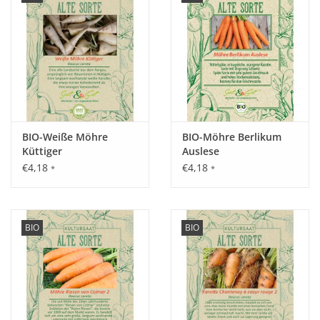
BIO-Weiße Möhre
BIO-Möhre Berlikum
Küttiger
Auslese
€4,18
€4,18
*
*
BIO
BIO