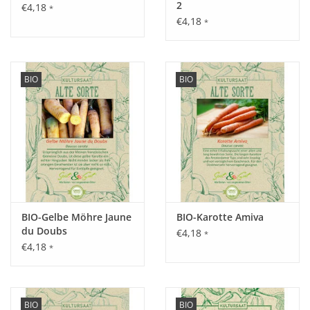
2
€4,18
*
€4,18
*
BIO
BIO
BIO-Gelbe Möhre Jaune
BIO-Karotte Amiva
du Doubs
€4,18
*
€4,18
*
BIO
BIO