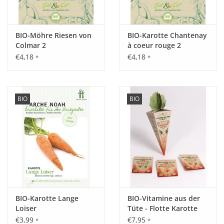
BIO-Möhre Riesen von
BIO-Karotte Chantenay
Colmar 2
à coeur rouge 2
€4,18
€4,18
*
*
BIO
BIO
BIO-Karotte Lange
BIO-Vitamine aus der
Loiser
Tüte - Flotte Karotte
€3,99
€7,95
*
*