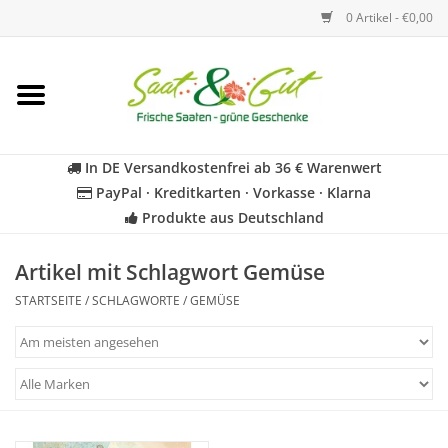
0 Artikel - €0,00
Startseite
Blumen
In DE Versandkostenfrei ab 36 € Warenwert
PayPal · Kreditkarten · Vorkasse · Klarna
Gemüse
Produkte aus Deutschland
Kräuter
Artikel mit Schlagwort Gemüse
STARTSEITE
/
SCHLAGWORTE
/
GEMÜSE
BIO
Für Kinder
Geschenkideen