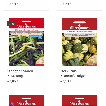
€3,18
€3,29
*
*
NEU
Stangenbohnen
Zierkürbis
Mischung
Kronenförmige
Mischung
€2,85
€2,19
*
*