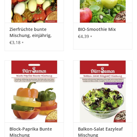
Zierfrüchte bunte
BIO-Smoothie Mix
Mischung, einjährig,
€4,39
*
80-180cm
€3,18
*
Block-Paprika Bunte
Balkon-Salat Eazyleaf
Mischung
Mischung