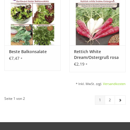
Beste Balkonsalate
Rettich White
Dream/Ostergruß rosa
€7,47
*
2
€2,19
*
* Inkl. MwSt. zzgl.
Versandkosten
Seite 1 von 2
1
2