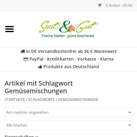
0 Artikel - €0,00
Startseite
Blumen
In DE Versandkostenfrei ab 36 € Warenwert
PayPal · Kreditkarten · Vorkasse · Klarna
Gemüse
Produkte aus Deutschland
Kräuter
Artikel mit Schlagwort
Gemüsemischungen
BIO
STARTSEITE
/
SCHLAGWORTE
/
GEMÜSEMISCHUNGEN
Für Kinder
Geschenkideen
Eigenschaften