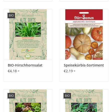
BIO
BIO-Hirschhornsalat
Speisekürbis-Sortiment
€4,18
€2,19
*
*
BIO
BIO