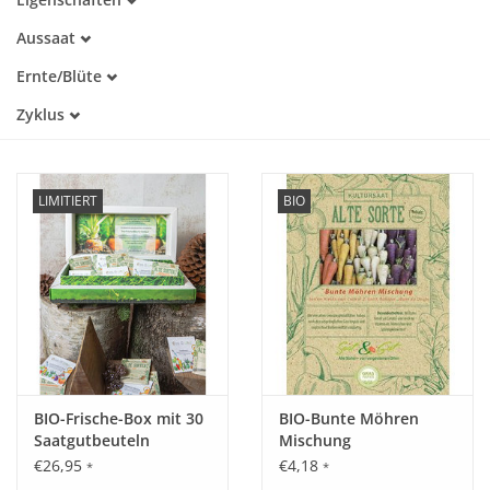
Samenfest
Aussaat
Katalog
Alte Sorte
Januar
Warmkeimer
Ernte/Blüte
Februar
Kaltkeimer
Januar
März
Zyklus
Lichtkeimer
Februar
April
Dunkelkeimer
Einjährig
März
Mai
Mehrjährig
April
Juni
Mai
Juli
LIMITIERT
BIO
Juni
August
Juli
September
August
Oktober
September
Dezember
Oktober
November
Dezember
BIO-Frische-Box mit 30
BIO-Bunte Möhren
Saatgutbeuteln
Mischung
€26,95
€4,18
*
*