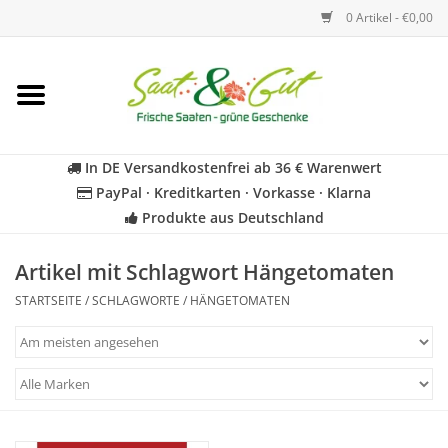
0 Artikel - €0,00
Startseite
Blumen
In DE Versandkostenfrei ab 36 € Warenwert
PayPal · Kreditkarten · Vorkasse · Klarna
Gemüse
Produkte aus Deutschland
Kräuter
Artikel mit Schlagwort Hängetomaten
STARTSEITE
/
SCHLAGWORTE
/
HÄNGETOMATEN
BIO
Für Kinder
Geschenkideen