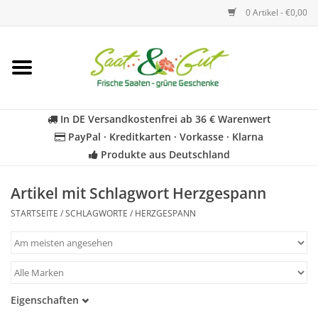
0 Artikel - €0,00
Startseite
Blumen
In DE Versandkostenfrei ab 36 € Warenwert
PayPal · Kreditkarten · Vorkasse · Klarna
Gemüse
Produkte aus Deutschland
Kräuter
Artikel mit Schlagwort Herzgespann
STARTSEITE
/
SCHLAGWORTE
/
HERZGESPANN
BIO
Für Kinder
Eigenschaften
Geschenkideen
Samenfest