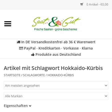
0 Artikel - €0,00
Startseite
Blumen
In DE Versandkostenfrei ab 36 € Warenwert
PayPal · Kreditkarten · Vorkasse · Klarna
Gemüse
Produkte aus Deutschland
Kräuter
Artikel mit Schlagwort Hokkaido-Kürbis
STARTSEITE
/
SCHLAGWORTE
/
HOKKAIDO-KÜRBIS
BIO
Für Kinder
Eigenschaften
Geschenkideen
Samenfest