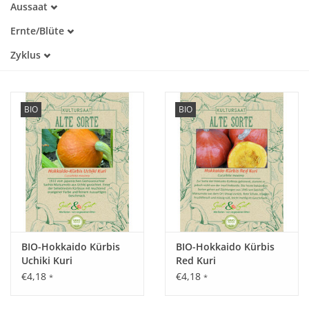
Aussaat
Alte Sorte
März
Warmkeimer
Katalog
Ernte/Blüte
April
Dunkelkeimer
Juli
Mai
Zyklus
August
Juni
Einjährig
September
Oktober
BIO
BIO
BIO-Hokkaido Kürbis
BIO-Hokkaido Kürbis
Uchiki Kuri
Red Kuri
€4,18
€4,18
*
*